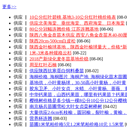
更多>>
供应 ▏
10公分红叶碧桃 基地3-10公分红叶桃价格表
[08-0
供应 ▏
供应北美海棠、垂丝海棠、西府海棠、日本海棠
供应 ▏
80公分冠幅连翘价格 江苏连翘基地
[08-06]
供应 ▏
陕西八角金盘苗木供应 西安八角金盘苗木40-80
供应 ▏
陕西20cm-500cm白皮松
[08-06]
供应 ▏
陕西金叶榆球基地，陕西金叶榆球量大，价格*新
供应 ▏
1米-3米各种规格云杉
[08-22]
供应 ▏
2018产新绿化麦冬苗基地价稳
[08-06]
供应 ▏
周至红叶石楠
[08-06]
供应 ▏
供应陕西抗寒蛋白饲料桑苗
[08-02]
供应 ▏
海桐价格_海桐图片_海桐产地_海桐绿化苗木苗圃
供应 ▏
基地供，小叶黄杨球，30-50高小叶黄杨，小叶黄
供应 ▏
胶东卫矛、小叶女贞、水蜡、小叶黄杨、蔷薇、
供应 ▏
中华钙果苗，山西钙果苗，哪里有钙果苗？钙果
供应 ▏
樱桃树价格是多少钱一棵8公分10公分12公分樱桃
供应 ▏
南京杨兵苗圃雪松大叶女贞栾树榉树
[04-02]
供应 ▏
大量供应2-6cm长枝榆，圆冠榆，裂叶榆，黄榆，
供应 ▏
营养杯连翘
[08-03]
供应 ▏
苗圃1米笔柏价格5元1.2米笔柏价格10元 1.5米笔
[