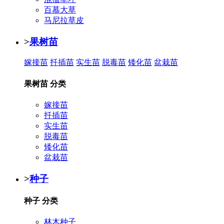
百慕大草
马尼拉草皮
>
果树苗
嫁接苗
扦插苗
实生苗
脱毒苗
矮化苗
盆栽苗
果树苗 分类
嫁接苗
扦插苗
实生苗
脱毒苗
矮化苗
盆栽苗
>
种子
种子 分类
林木种子