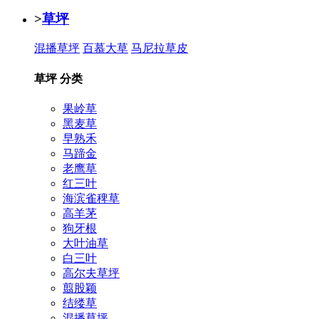
>
草坪
混播草坪
百慕大草
马尼拉草皮
草坪 分类
果岭草
黑麦草
早熟禾
马蹄金
老鹰草
红三叶
海滨雀稗草
高羊茅
狗牙根
大叶油草
白三叶
高尔夫草坪
翦股颖
结缕草
混播草坪