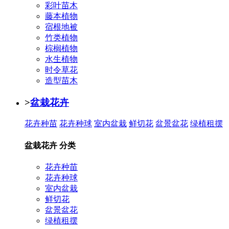
彩叶苗木
藤本植物
宿根地被
竹类植物
棕榈植物
水生植物
时令草花
造型苗木
>
盆栽花卉
花卉种苗
花卉种球
室内盆栽
鲜切花
盆景盆花
绿植租摆
盆栽花卉 分类
花卉种苗
花卉种球
室内盆栽
鲜切花
盆景盆花
绿植租摆