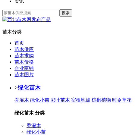
资讯
发布产品
苗木分类
首页
苗木供应
苗木求购
苗木价格
企业商铺
苗木图片
>
绿化苗木
乔灌木
绿化小苗
彩叶苗木
宿根地被
棕榈植物
时令草花
绿化苗木 分类
乔灌木
绿化小苗