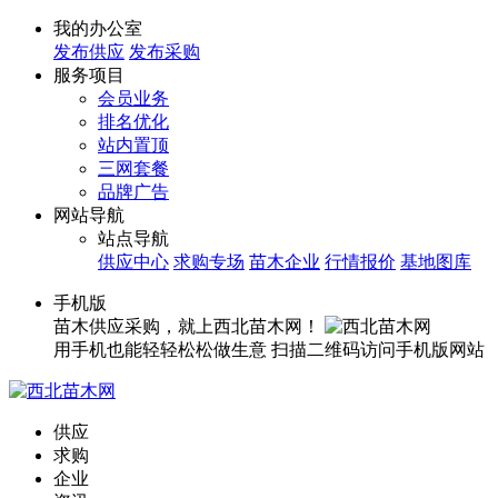
我的办公室
发布供应
发布采购
服务项目
会员业务
排名优化
站内置顶
三网套餐
品牌广告
网站导航
站点导航
供应中心
求购专场
苗木企业
行情报价
基地图库
手机版
苗木供应采购，就上西北苗木网！
用手机也能轻轻松松做生意
扫描二维码访问手机版网站
供应
求购
企业