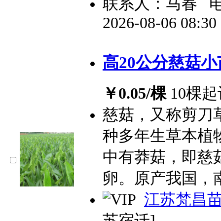
联系人：马春
2026-08-06 08:3
高20公分慈菇小
￥0.05/棵
10棵起
慈菇，又称剪刀
种多年生草本植
中有莽菇，即慈
卵。原产我国，
江苏梵昌
苏宿迁]