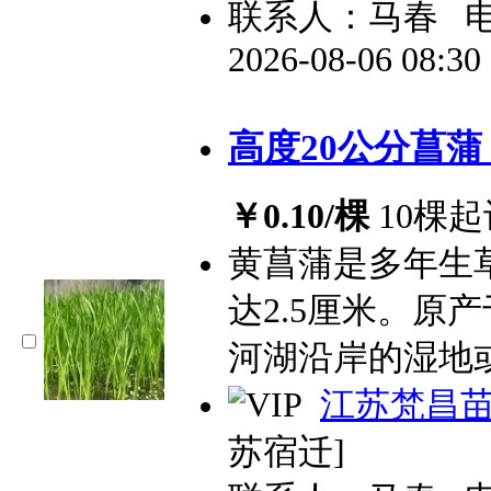
联系人：马春
2026-08-06 08:3
高度20公分菖蒲
￥0.10/棵
10棵起
黄菖蒲是多年生
达2.5厘米。原
河湖沿岸的湿地
江苏梵昌
苏宿迁]