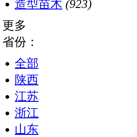
造型苗木
(923)
更多
省份：
全部
陕西
江苏
浙江
山东