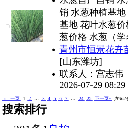
水葱自产自销 
销 水葱种植基地
基地 花叶水葱价
葱价格 水葱（学名：Sc
青州市恒景花卉
[山东潍坊]
联系人：宫志伟
2026-07-29 08:2
«上一页
1
2
…
3
4
5
6
7
…
24
25
下一页»
共362
搜索排行