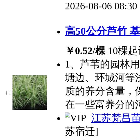
2026-08-06 08:3
高50公分芦竹 
￥0.52/棵
10棵起
1、芦苇的园林
塘边、环城河等
质的养分含量，
在一些富养分的
江苏梵昌
苏宿迁]