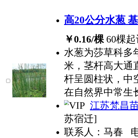
高20公分水葱 
￥0.16/棵
60棵起
水葱为莎草科多
米，茎杆高大通
杆呈圆柱状，中
在自然界中常生
江苏梵昌
苏宿迁]
联系人：马春