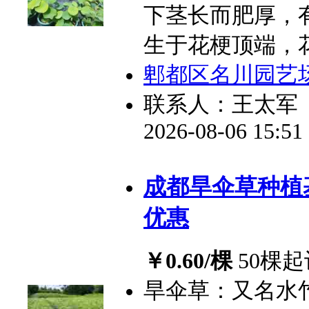
下茎长而肥厚，
生于花梗顶端，
郫都区名川园艺
联系人：王太军
2026-08-06 15:5
成都旱伞草种植
优惠
￥0.60/棵
50棵起
旱伞草：又名水