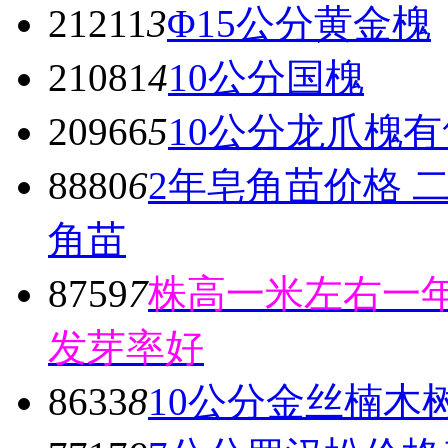
21211
3
Φ15公分黄金槐
21081
4
10公分国槐
20966
5
10公分龙爪槐有
8880
6
2年皂角苗价格 
角苗
8759
7
株高一米左右一年
发芽率好
8633
8
10公分金丝楠木