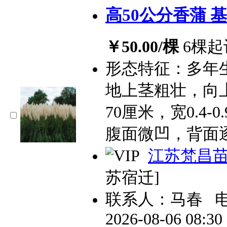
高50公分香蒲 
￥50.00/棵
6棵起
形态特征：多年
地上茎粗壮，向上
70厘米，宽0.4
腹面微凹，背面
江苏梵昌
苏宿迁]
联系人：马春
2026-08-06 08:3