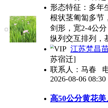
形态特征：多年生
根状茎匍匐多节
剑形，宽2-4公
纵列交互排列，
江苏梵昌
苏宿迁]
联系人：马春
2026-08-06 08:3
高50公分黄花美