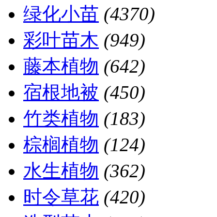
绿化小苗
(4370)
彩叶苗木
(949)
藤本植物
(642)
宿根地被
(450)
竹类植物
(183)
棕榈植物
(124)
水生植物
(362)
时令草花
(420)