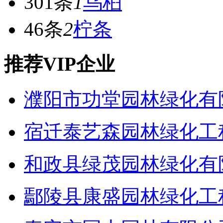
301条
1
乌桕
46条
2
柠条
推荐VIP企业
濮阳市功堂园林绿化有
宿迁泰艺森园林绿化工
和政县绿茂园林绿化有
鄢陵县康盛园林绿化工