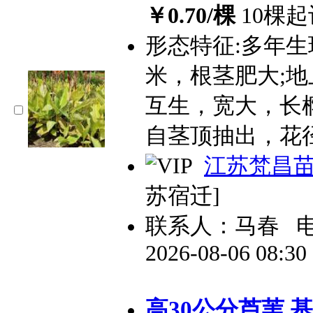
￥0.70/棵
10棵起
形态特征:多年生
米，根茎肥大;
互生，宽大，长
自茎顶抽出，花
江苏梵昌
苏宿迁]
联系人：马春
2026-08-06 08:3
高30公分芦苇 