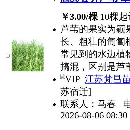
￥3.00/棵
10棵起
芦苇的果实为颖
长、粗壮的匍匐
常见到的水边植
搞混，区别是芦
江苏梵昌
苏宿迁]
联系人：马春
2026-08-06 08:3