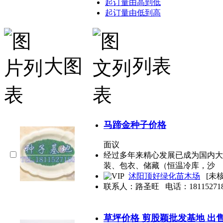
起订量由高到低
起订量由低到高
大图
列表
马蹄金种子价格
面议
经过多年来精心发展已成为国内大
装、包衣、储藏（恒温冷库，沙
沭阳顶好绿化苗木场
[未
联系人：路圣旺
电话：
18115271
草坪价格 剪股颖批发基地 出