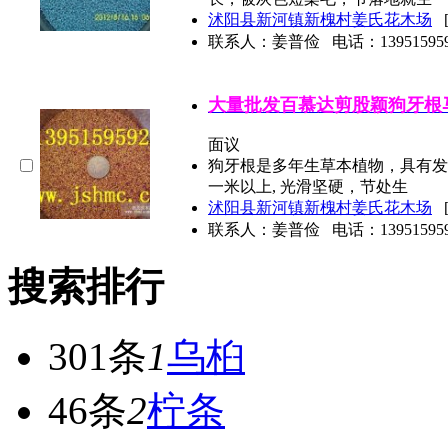
沭阳县新河镇新槐村姜氏花木场
联系人：姜普俭
电话：
13951595
大量批发百慕达剪股颖狗牙根
面议
狗牙根是多年生草本植物，具有发
一米以上, 光滑坚硬，节处生
沭阳县新河镇新槐村姜氏花木场
联系人：姜普俭
电话：
13951595
搜索排行
301条
1
乌桕
46条
2
柠条