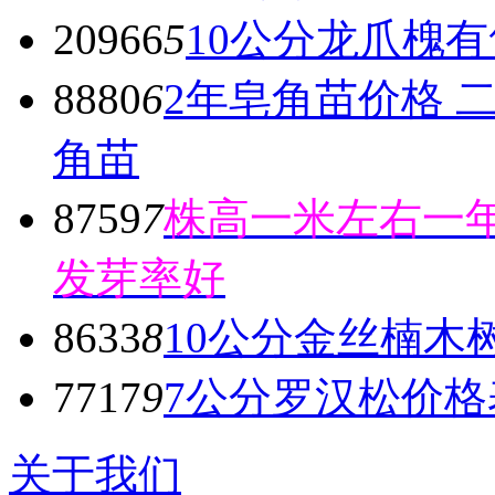
20966
5
10公分龙爪槐有
8880
6
2年皂角苗价格 
角苗
8759
7
株高一米左右一年
发芽率好
8633
8
10公分金丝楠木
7717
9
7公分罗汉松价格
关于我们