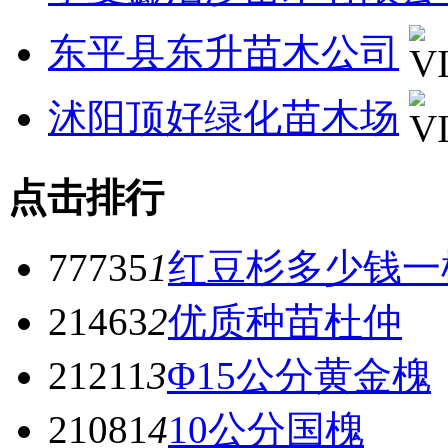
东平县东升苗木公司
沭阳顶好绿化苗木场
点击排行
77735
1
红豆杉多少钱一
21463
2
优质种苗杜仲
21211
3
Φ15公分黄金槐
21081
4
10公分国槐