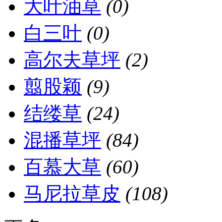
大叶油草
(0)
白三叶
(0)
高尔夫草坪
(2)
翦股颖
(9)
结缕草
(24)
混播草坪
(84)
百慕大草
(60)
马尼拉草皮
(108)