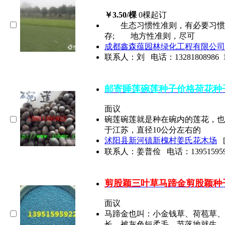
￥3.50/棵
0棵起订
生态习惯性准则，有必要习惯当
存; 地方性准则，尽可
成都鑫森蕴园林绿化工程有限公司
联系人：刘
电话：
13281808986
邮寄睡莲碗莲种子价格荷花种
面议
碗莲碗莲就是种在碗内的莲花，也
于江苏，直径10公分左右的
沭阳县新河镇新槐村姜氏花木场
联系人：姜普俭
电话：
13951595
剪股颖三叶草马蹄金剪股颖种
面议
马蹄金也叫：小金钱草、荷苞草、
长，被灰色短柔毛，节落地就生