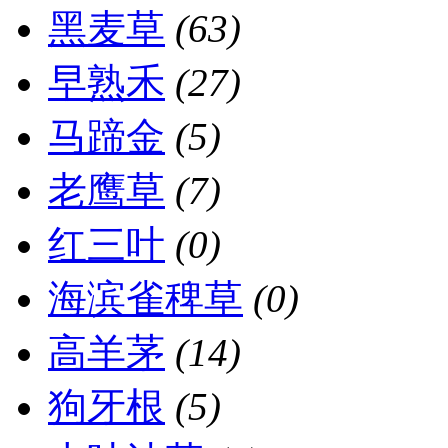
黑麦草
(63)
早熟禾
(27)
马蹄金
(5)
老鹰草
(7)
红三叶
(0)
海滨雀稗草
(0)
高羊茅
(14)
狗牙根
(5)