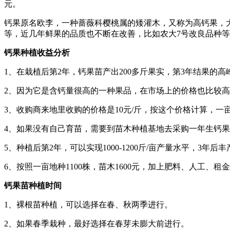
元。
钙果原名欧李，一种蔷薇科樱桃属的矮灌木，又称为高钙果，
等，近几年鲜果的品质也不断在改善，比如农大7号改良品种
钙果种植收益分析
1、在栽植后第2年，钙果苗产出200多斤果实，第3年结果的高峰
2、因为它是含钙量很高的一种果品，在市场上的价格也比较高，达
3、收购商来地里收购的价格是10元/斤，按这个价格计算，一亩
4、如果没有自己育苗，需要到苗木种植基地去采购一年生钙果苗
5、种植后第2年，可以实现1000-1200斤/亩产量水平，3年后丰
6、按照一亩地种1100株，苗木1600元，加上肥料、人工、租
钙果苗种植时间
1、裸根苗种植，可以选择在春、秋两季进行。
2、如果春季栽种，最好选择在春芽未膨大前进行。