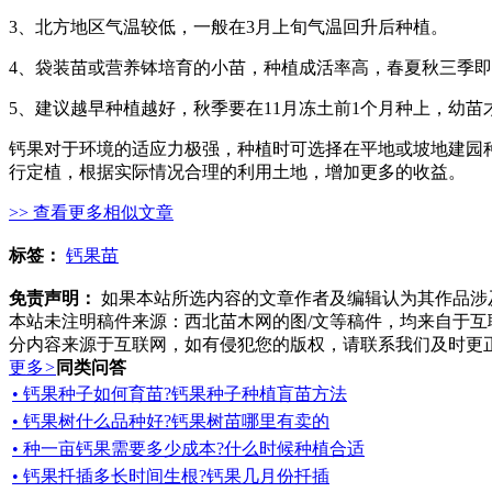
3、北方地区气温较低，一般在3月上旬气温回升后种植。
4、袋装苗或营养钵培育的小苗，种植成活率高，春夏秋三季
5、建议越早种植越好，秋季要在11月冻土前1个月种上，幼苗
钙果对于环境的适应力极强，种植时可选择在平地或坡地建园种
行定植，根据实际情况合理的利用土地，增加更多的收益。
>> 查看更多相似文章
标签：
钙果苗
免责声明：
如果本站所选内容的文章作者及编辑认为其作品涉
本站未注明稿件来源：西北苗木网的图/文等稿件，均来自于
分内容来源于互联网，如有侵犯您的版权，请联系我们及时更
更多
>
同类问答
• 钙果种子如何育苗?钙果种子种植肓苗方法
• 钙果树什么品种好?钙果树苗哪里有卖的
• 种一亩钙果需要多少成本?什么时候种植合适
• 钙果扦插多长时间生根?钙果几月份扦插