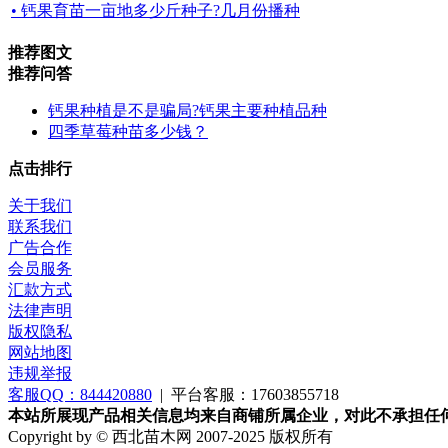
• 钙果育苗一亩地多少斤种子?几月份播种
推荐图文
推荐问答
钙果种植是不是骗局?钙果主要种植品种
四季草莓种苗多少钱？
点击排行
关于我们
联系我们
广告合作
会员服务
汇款方式
法律声明
版权隐私
网站地图
违规举报
客服QQ：844420880
|
平台客服：17603855718
本站所展现产品相关信息均来自商铺所属企业，对此不承担任
Copyright by © 西北苗木网 2007-2025 版权所有