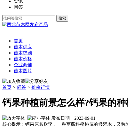
资讯
问答
发布产品
首页
苗木供应
苗木求购
苗木价格
企业商铺
苗木图片
首页
>
问答
>
价格行情
钙果种植前景怎么样?钙果的种
发布日期：2023-09-01
核心提示：钙果原名欧李，一种蔷薇科樱桃属的矮灌木，又称为高