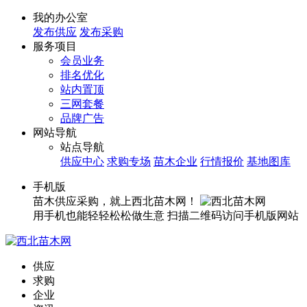
我的办公室
发布供应
发布采购
服务项目
会员业务
排名优化
站内置顶
三网套餐
品牌广告
网站导航
站点导航
供应中心
求购专场
苗木企业
行情报价
基地图库
手机版
苗木供应采购，就上西北苗木网！
用手机也能轻轻松松做生意
扫描二维码访问手机版网站
供应
求购
企业