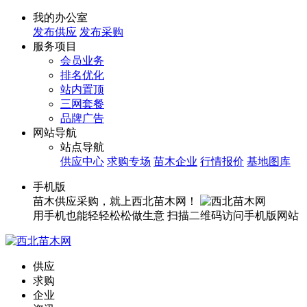
我的办公室
发布供应
发布采购
服务项目
会员业务
排名优化
站内置顶
三网套餐
品牌广告
网站导航
站点导航
供应中心
求购专场
苗木企业
行情报价
基地图库
手机版
苗木供应采购，就上西北苗木网！
用手机也能轻轻松松做生意
扫描二维码访问手机版网站
供应
求购
企业