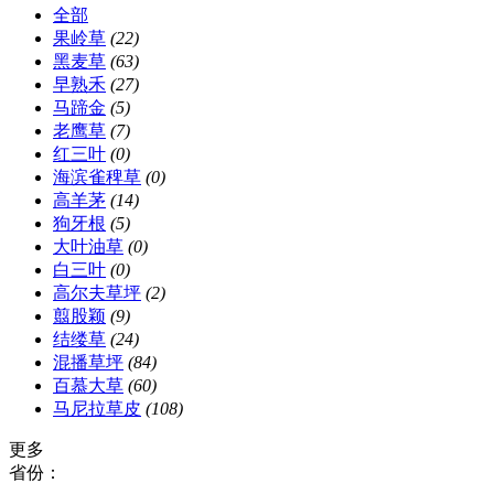
全部
果岭草
(22)
黑麦草
(63)
早熟禾
(27)
马蹄金
(5)
老鹰草
(7)
红三叶
(0)
海滨雀稗草
(0)
高羊茅
(14)
狗牙根
(5)
大叶油草
(0)
白三叶
(0)
高尔夫草坪
(2)
翦股颖
(9)
结缕草
(24)
混播草坪
(84)
百慕大草
(60)
马尼拉草皮
(108)
更多
省份：