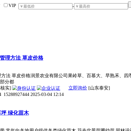
片
VIP
-
管理方法 草皮价格
理方法 草皮价格润景农业有限公司果岭草、百慕大、早熟禾、
部分都
已核实]
立即询价
[山东泰安]
4
15288927444
2025-03-04 12:14
草坪 绿化苗木
带,常年向各地用户提供各类绿化苗木,花卉盆景苗圃幼苗,园林设