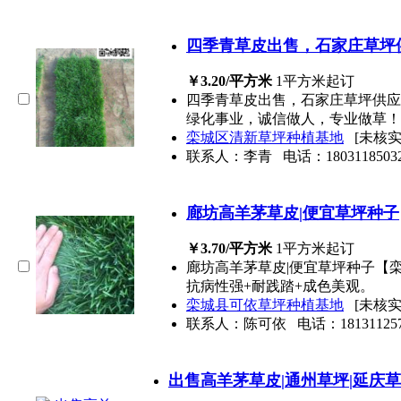
四季青草皮出售，石家庄草坪
￥3.20/平方米
1平方米起订
四季青草皮出售，石家庄草坪供应【
绿化事业，诚信做人，专业做草！
栾城区清新草坪种植基地
[未核
联系人：李青
电话：
1803118503
廊坊高羊茅草皮|便宜草坪种子
￥3.70/平方米
1平方米起订
廊坊高羊茅草皮|便宜草坪种子【栾
抗病性强+耐践踏+成色美观。
栾城县可依草坪种植基地
[未核
联系人：陈可依
电话：
18131125
出售高羊茅草皮|通州草坪|延庆