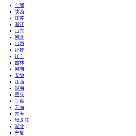
全部
陕西
江苏
浙江
山东
河北
山西
福建
辽宁
吉林
河南
安徽
江西
湖南
重庆
甘肃
云南
青海
黑龙江
湖北
宁夏