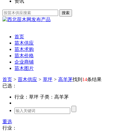
资讯
发布产品
首页
苗木供应
苗木求购
苗木价格
企业商铺
苗木图片
首页
>
苗木供应
>
草坪
>
高羊茅
找到
14
条结果
已选：
行业：草坪
子类：高羊茅
重选
行业：