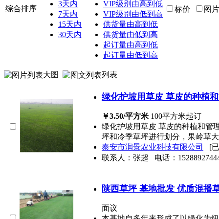
3天内
VIP级别由高到低
综合排序
标价
图
7天内
VIP级别由低到高
15天内
供货量由高到低
30天内
供货量由低到高
起订量由高到低
起订量由低到高
大图
列表
绿化护坡用草皮 草皮的种植和
￥3.50/平方米
100平方米起订
绿化护坡用草皮 草皮的种植和管
坪和冷季草坪进行划分，果岭草大
泰安市润景农业科技有限公司
[
联系人：张超
电话：
1528892744
陕西草坪 基地批发 优质混播
面议
本基地自多年来形成了以绿化为纽