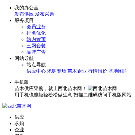
我的办公室
发布供应
发布采购
服务项目
会员业务
排名优化
站内置顶
三网套餐
品牌广告
网站导航
站点导航
供应中心
求购专场
苗木企业
行情报价
基地图库
手机版
苗木供应采购，就上西北苗木网！
用手机也能轻轻松松做生意
扫描二维码访问手机版网站
供应
求购
企业