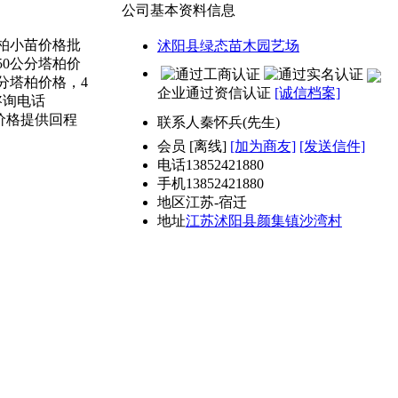
公司基本资料信息
柏小苗价格批
沭阳县绿态苗木园艺场
0公分塔柏价
公分塔柏价格，4
企业通过资信认证
[诚信档案]
咨询电话
价格提供回程
联系人
秦怀兵(先生)
会员
[
离线
]
[加为商友]
[发送信件]
电话
13852421880
手机
13852421880
地区
江苏-宿迁
地址
江苏沭阳县颜集镇沙湾村