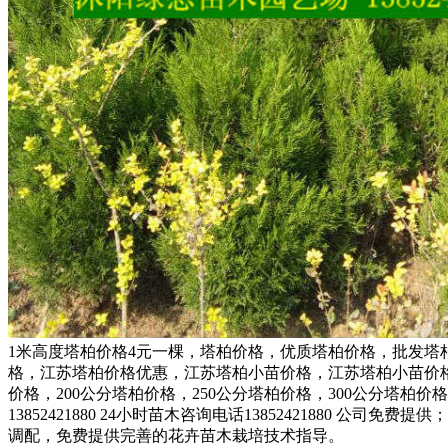
1米高度塔柏价格4元一棵，塔柏价格，优质塔柏价格，批发
格，江苏塔柏价格优惠，江苏塔柏小苗价格，江苏塔柏小苗价格批发
价格，200公分塔柏价格，250公分塔柏价格，300公分塔柏价
13852421880 24小时苗木咨询电话1385242188
调配，免费提供完善的花卉苗木栽培技术指导。