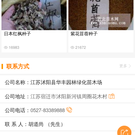
日本红枫种子
紫花苜蓿种子
16983
21672
联系方式
更多
公司名称：江苏沭阳县华丰园林绿化苗木场
公司地址：
江苏宿迁市沭阳新河镇周圈花木村
公司电话：
0527-83389888
联 系 人：胡道尚 （先生）