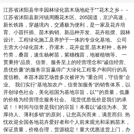
江苏省沭阳县华丰园林绿化苗木场地处于**花木之乡－－
江苏省沭阳县新河镇周圈花木区。205国道，京沪高速，
新长铁路，穿越境内，交通极为便利，是一家及花卉培
育、小苗扦插、苗木购销、新品种开发、花卉租摆、园林
设计、工程绿化施工及养护于一体的专业化基地。 公司
主营大小绿化苗木，乔灌木，花卉盆景,苗木籽种，各种
竹类，桑苗，速生杨树苗，紫穗槐苗，地被植物等。 一
贯秉持“品质、信誉、服务至上的经营理念和“诚信经营、
质优价廉”的服务宗旨赢得广大绿化工程客户和同行的高
度信赖。本苗木园艺场曾多次被评为 "重合同，守信誉”企
业。 我们实行“基地加农户，信誉加服务”的销售体系，以
开创绿色社会，美化祖国为基地宗旨，以**的质量，低廉
的价格为经营理念服务社会。 现货优质低价是我们的承
诺！！时间与信誉是我们的宗旨！本着以“诚信为本、宽
厚待人、薄利多销”的原则，让您高兴而来，满意而归. 热
忱欢迎全国各地花卉爱好者和个人前来观光和采购苗木，
保证质量，价格合理，货源稳定！量大优惠送货上门，办