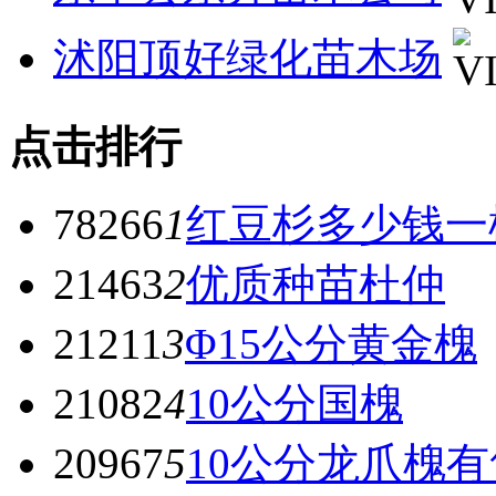
沭阳顶好绿化苗木场
点击排行
78266
1
红豆杉多少钱一
21463
2
优质种苗杜仲
21211
3
Φ15公分黄金槐
21082
4
10公分国槐
20967
5
10公分龙爪槐有