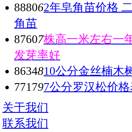
8880
6
2年皂角苗价格 
角苗
8760
7
株高一米左右一年
发芽率好
8634
8
10公分金丝楠木
7717
9
7公分罗汉松价格
关于我们
联系我们