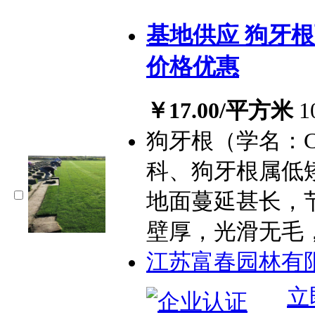
基地供应 狗牙
价格优惠
￥17.00/平方米
狗牙根（学名：Cynod
科、狗牙根属低
地面蔓延甚长，
壁厚，光滑无毛
江苏富春园林有
立