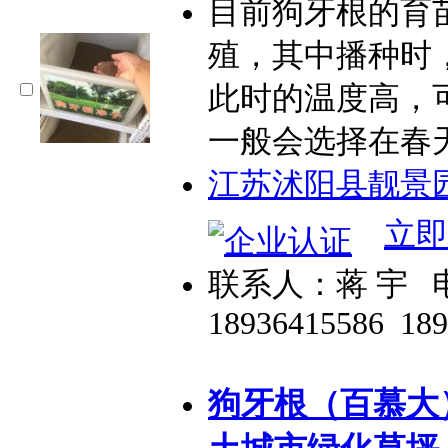
目前狗牙根的育
殖，其中播种时
此时的温度高，
一般会选择在春
江苏沭阳县靓景
立即
联系人：蒋 宇
18936415586
18
狗牙根（百慕大