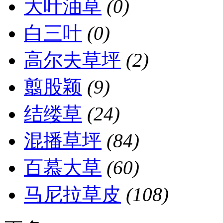
大叶油草
(0)
白三叶
(0)
高尔夫草坪
(2)
翦股颖
(9)
结缕草
(24)
混播草坪
(84)
百慕大草
(60)
马尼拉草皮
(108)