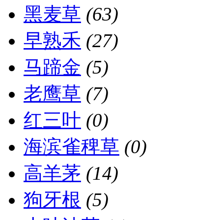
黑麦草
(63)
早熟禾
(27)
马蹄金
(5)
老鹰草
(7)
红三叶
(0)
海滨雀稗草
(0)
高羊茅
(14)
狗牙根
(5)