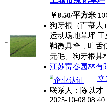
土城市绿化草坪
￥8.50/平方米
1
狗牙根（百慕大
运动场地草坪 
鞘微具脊，叶舌
无毛。狗牙根其
江苏富春园林有
立
联系人：陈以才
2025-10-08 08:4