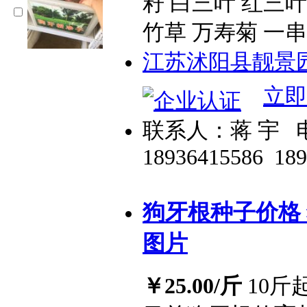
籽 白三叶 红三
竹草 万寿菊 一串
江苏沭阳县靓景
立即
联系人：蒋 宇
18936415586
18
狗牙根种子价格
图片
￥25.00/斤
10斤