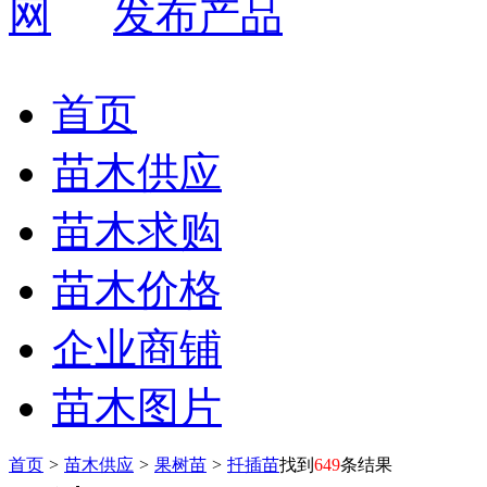
发布产品
首页
苗木供应
苗木求购
苗木价格
企业商铺
苗木图片
首页
>
苗木供应
>
果树苗
>
扦插苗
找到
649
条结果