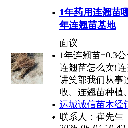
1年药用连翘苗
年连翘苗基地
面议
1年连翘苗=0.
连翘苗怎么卖!
讲笑部我们从事
收、连翘苗种植
运城诚信苗木经
联系人：崔先生
2026-06-04 10:4