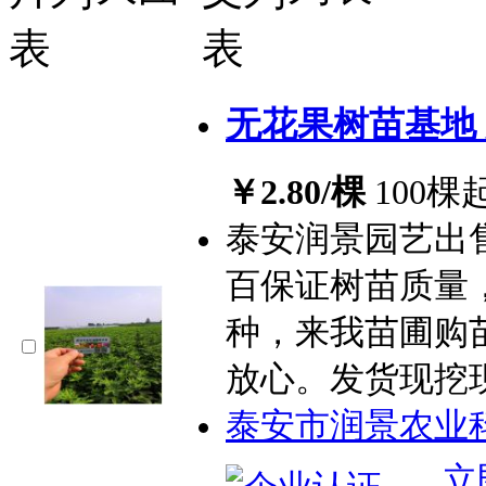
无花果树苗基地
￥2.80/棵
100棵
泰安润景园艺出
百保证树苗质量
种，来我苗圃购
放心。发货现挖
泰安市润景农业
立