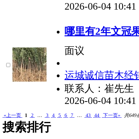
2026-06-04 10:4
哪里有2年文冠
面议
运城诚信苗木经
联系人：崔先生
2026-06-04 10:4
«上一页
1
2
…
3
4
5
6
7
…
43
44
下一页»
共649
搜索排行