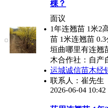
棵？
面议
1年连翘苗 1米2
苗 1米连翘苗 
垣曲哪里有连翘
木合作社：自产自
运城诚信苗木经
联系人：崔先生
2026-06-04 10:4