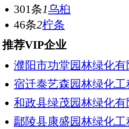
301条
1
乌桕
46条
2
柠条
推荐VIP企业
濮阳市功堂园林绿化有
宿迁泰艺森园林绿化工
和政县绿茂园林绿化有
鄢陵县康盛园林绿化工