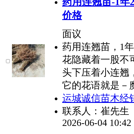
药用连翘苗-1年
价格
面议
药用连翘苗，1
花隐藏着一股不
头下压着小连翘
它的花语就是－
运城诚信苗木经
联系人：崔先生
2026-06-04 10:4