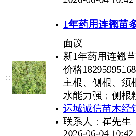
1年药用连翘苗
面议
新1年药用连翘
价格1829599
主根、侧根、须
水能力强；侧根
运城诚信苗木经
联系人：崔先生
2026-06-04 10:4