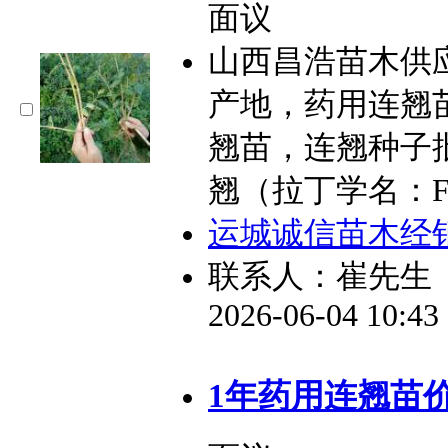
面议
山西昌浩苗木供
产地，药用连翘
翘苗，连翘种子批
翘（拉丁学名：Fors
运城诚信苗木经
联系人：崔先生
2026-06-04 10:4
1年药用连翘苗