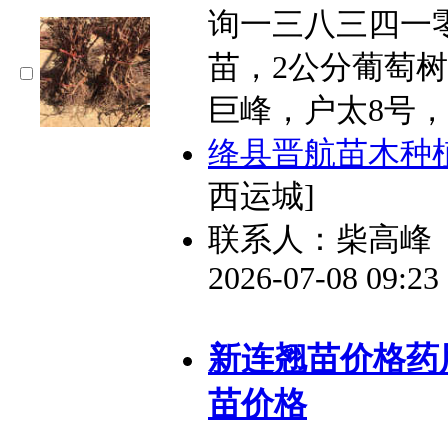
询一三八三四一零
苗，2公分葡萄
巨峰，户太8号
绛县晋航苗木种
西运城]
联系人：柴高峰
2026-07-08 09:2
新连翘苗价格药
苗价格