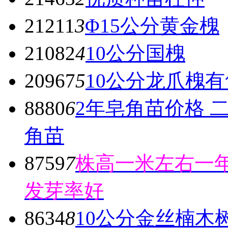
21211
3
Φ15公分黄金槐
21082
4
10公分国槐
20967
5
10公分龙爪槐有
8880
6
2年皂角苗价格 
角苗
8759
7
株高一米左右一年
发芽率好
8634
8
10公分金丝楠木