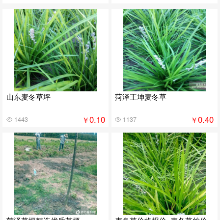
山东麦冬草坪
菏泽王坤麦冬草
0.10
0.40
￥
￥
1443
1137