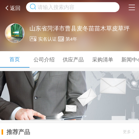
取消
返回
山东省菏泽市曹县麦冬苗苗木草皮草坪
实名认证
第4年
首页
公司介绍
供应产品
采购清单
新闻中
推荐产品
更多