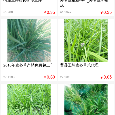
菏泽草坪精选优质草坪
麦冬草价格报价_麦冬草的价
格
0.35
0.35
￥
￥
768
1097
2018年麦冬草产销免费包上车
曹县王坤麦冬草总代理
0.30
0.05
￥
￥
1183
1012