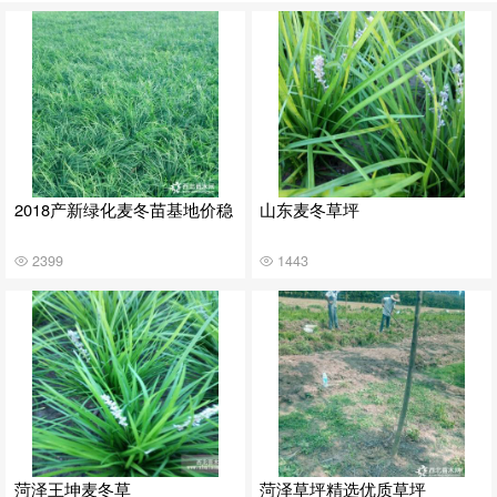
2018产新绿化麦冬苗基地价稳
山东麦冬草坪
2399
1443
菏泽王坤麦冬草
菏泽草坪精选优质草坪