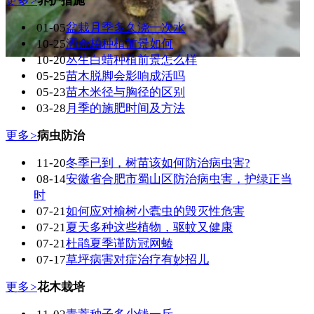
更多
>
养护措施
01-05
盆栽月季多久浇一次水
10-25
洒金柏种植前景如何
10-20
丛生白蜡种植前景怎么样
05-25
苗木脱脚会影响成活吗
05-23
苗木米径与胸径的区别
03-28
月季的施肥时间及方法
更多
>
病虫防治
11-20
冬季已到，树苗该如何防治病虫害?
08-14
安徽省合肥市蜀山区防治病虫害，护绿正当
时
07-21
如何应对榆树小蠹虫的毁灭性危害
07-21
夏天多种这些植物，驱蚊又健康
07-21
杜鹃夏季谨防冠网蝽
07-17
草坪病害对症治疗有妙招儿
更多
>
花木栽培