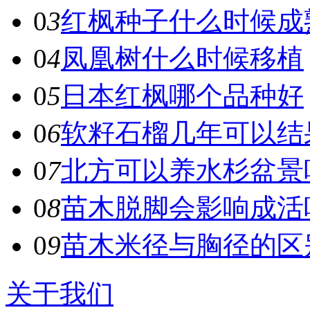
0
3
红枫种子什么时候成
0
4
凤凰树什么时候移植
0
5
日本红枫哪个品种好
0
6
​软籽石榴几年可以结
0
7
北方可以养水杉盆景
0
8
苗木脱脚会影响成活
0
9
苗木米径与胸径的区
关于我们