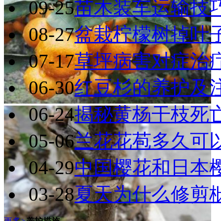
09-25
苗木装车运输技
08-27
盆栽柠檬树掉叶
07-17
草坪病害对症治
06-30
红豆杉的养护及
06-24
揭秘黄杨干枝死
05-06
兰花花苞多久可
04-29
中国樱花和日本
03-28
夏天为什么修剪