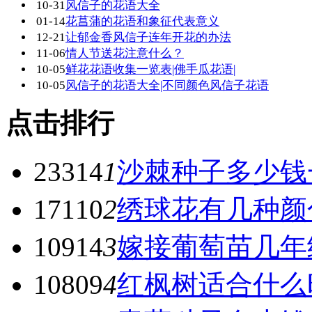
10-31
风信子的花语大全
01-14
花菖蒲的花语和象征代表意义
12-21
让郁金香风信子连年开花的办法
11-06
情人节送花注意什么？
10-05
鲜花花语收集一览表|佛手瓜花语|
10-05
风信子的花语大全|不同颜色风信子花语
点击排行
23314
1
沙棘种子多少钱
17110
2
绣球花有几种颜
10914
3
嫁接葡萄苗几年
10809
4
红枫树适合什么