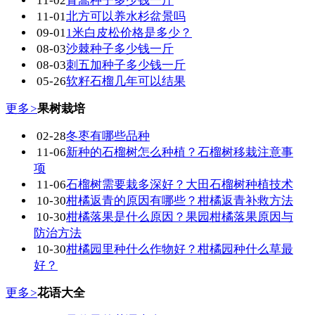
11-02
青蒿种子多少钱一斤
11-01
北方可以养水杉盆景吗
09-01
1米白皮松价格是多少？
08-03
沙棘种子多少钱一斤
08-03
刺五加种子多少钱一斤
05-26
​软籽石榴几年可以结果
更多
>
果树栽培
02-28
冬枣有哪些品种
11-06
新种的石榴树怎么种植？石榴树移栽注意事
项
11-06
石榴树需要栽多深好？大田石榴树种植技术
10-30
柑橘返青的原因有哪些？柑橘返青补救方法
10-30
柑橘落果是什么原因？果园柑橘落果原因与
防治方法
10-30
柑橘园里种什么作物好？柑橘园种什么草最
好？
更多
>
花语大全