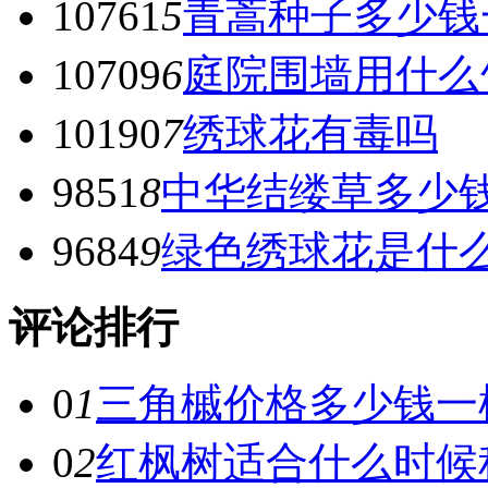
10761
5
青蒿种子多少钱
10709
6
庭院围墙用什么
10190
7
绣球花有毒吗
9851
8
中华结缕草多少
9684
9
绿色绣球花是什
评论排行
0
1
三角槭价格多少钱一
0
2
红枫树适合什么时候