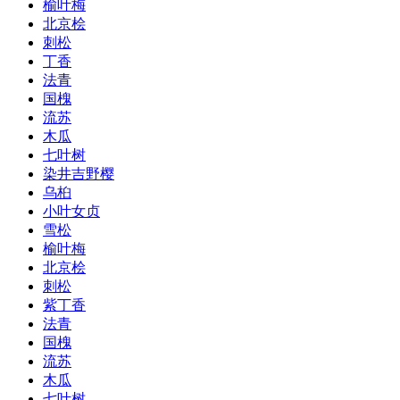
榆叶梅
北京桧
刺松
丁香
法青
国槐
流苏
木瓜
七叶树
染井吉野樱
乌桕
小叶女贞
雪松
榆叶梅
北京桧
刺松
紫丁香
法青
国槐
流苏
木瓜
七叶树