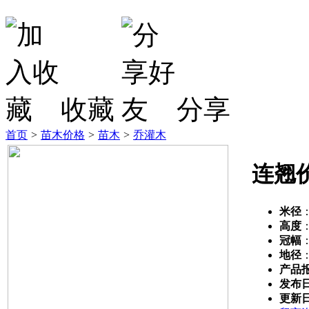
收藏
分享
首页
>
苗木价格
>
苗木
>
乔灌木
连翘
米径
高度
冠幅
地径
产品
发布
更新