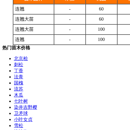
连翘
-
60
连翘大苗
-
60
连翘大苗
-
100
连翘
-
100
热门苗木价格
北京桧
刺松
丁香
法青
国槐
流苏
木瓜
七叶树
染井吉野樱
卫矛球
小叶女贞
雪松