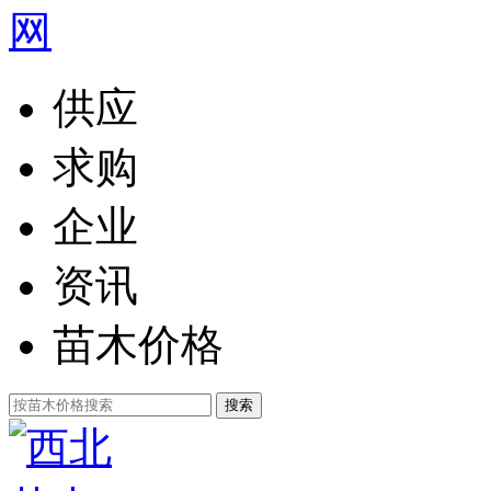
供应
求购
企业
资讯
苗木价格