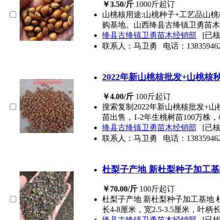
￥3.50/斤
1000斤起订
山桃核用途:山桃种子+工艺品山桃核
购基地。山西绛县古绛镇卫勇苗木
绛县古绛镇卫勇苗木经销部
[已核
联系人：马卫勇
电话：
13835946
2022年新山桃核批发+山桃核
￥4.00/斤
100斤起订
搜索复制2022年新山桃核批发+山
苗出售，1-2年生桃树苗100万株
绛县古绛镇卫勇苗木经销部
[已核
联系人：马卫勇
电话：
13835946
杜梨子产地 新杜梨种子加工基
￥70.00/斤
100斤起订
杜梨子产地 新杜梨种子加工基地
长4-8厘米，宽2.5-3.5厘米，叶柄长
绛县古绛镇卫勇苗木经销部
[已核