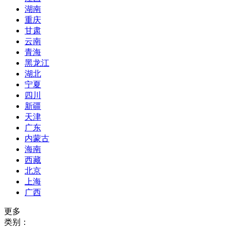
湖南
重庆
甘肃
云南
青海
黑龙江
湖北
宁夏
四川
新疆
天津
广东
内蒙古
海南
西藏
北京
上海
广西
更多
类别：