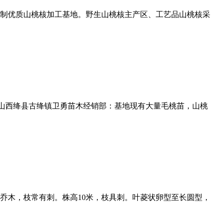
6搜索复制优质山桃核加工基地。野生山桃核主产区、工艺品山桃核采
6搜索复制山西绛县古绛镇卫勇苗木经销部：基地现有大量毛桃苗，山桃
叶乔木，枝常有刺。株高10米，枝具刺。叶菱状卵型至长圆型，