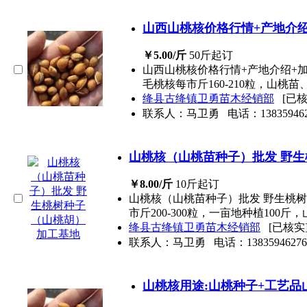
山西山桃核价格行情+产地介
￥5.00/斤
50斤起订
山西山桃核价格行情+产地介绍+加工
毛桃核每市斤160-210粒，山桃
绛县古绛镇卫勇苗木经销部
[已核
联系人：马卫勇
电话：
13835946
山桃核（山桃苗种子）批发 野
￥8.00/斤
10斤起订
山桃核（山桃苗种子）批发 野生桃树种
市斤200-300粒，一亩地种植100斤
绛县古绛镇卫勇苗木经销部
[已核实
联系人：马卫勇
电话：
13835946276
山桃核用途:山桃种子+工艺品