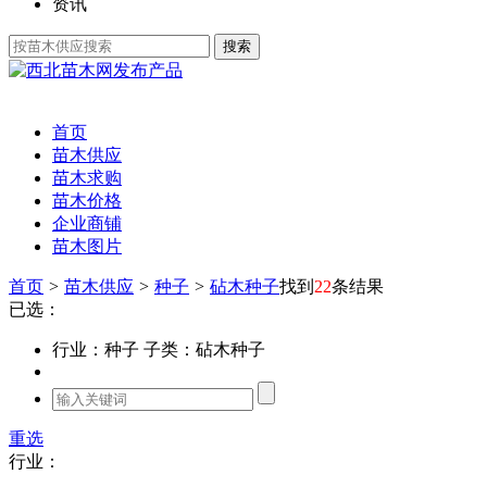
资讯
发布产品
首页
苗木供应
苗木求购
苗木价格
企业商铺
苗木图片
首页
>
苗木供应
>
种子
>
砧木种子
找到
22
条结果
已选：
行业：种子
子类：砧木种子
重选
行业：