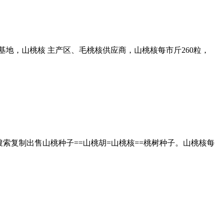
加工基地，山桃核 主产区、毛桃核供应商，山桃核每市斤260粒，
76搜索复制出售山桃种子==山桃胡=山桃核==桃树种子。山桃核每