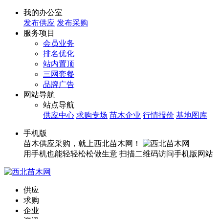
我的办公室
发布供应
发布采购
服务项目
会员业务
排名优化
站内置顶
三网套餐
品牌广告
网站导航
站点导航
供应中心
求购专场
苗木企业
行情报价
基地图库
手机版
苗木供应采购，就上西北苗木网！
用手机也能轻轻松松做生意
扫描二维码访问手机版网站
供应
求购
企业