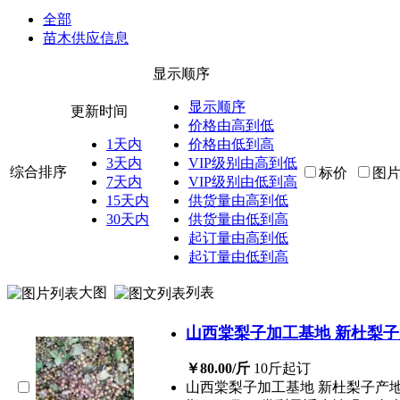
全部
苗木供应信息
显示顺序
显示顺序
更新时间
价格由高到低
1天内
价格由低到高
3天内
VIP级别由高到低
综合排序
标价
图
7天内
VIP级别由低到高
15天内
供货量由高到低
30天内
供货量由低到高
起订量由高到低
起订量由低到高
大图
列表
山西棠梨子加工基地 新杜梨
￥80.00/斤
10斤起订
山西棠梨子加工基地 新杜梨子产地批