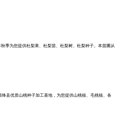
21年秋季为您提供杜梨果、杜梨苗、杜梨树、杜梨种子。本苗圃从
山西绛县优质山桃种子加工基地，为您提供山桃核、毛桃核、各