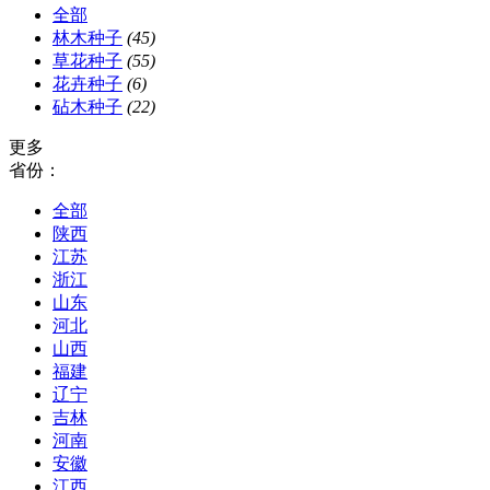
全部
林木种子
(45)
草花种子
(55)
花卉种子
(6)
砧木种子
(22)
更多
省份：
全部
陕西
江苏
浙江
山东
河北
山西
福建
辽宁
吉林
河南
安徽
江西