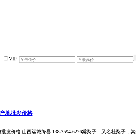
片
VIP
-
子产地批发价格
发价格 山西运城绛县 138-3594-6276棠梨子，又名杜梨子