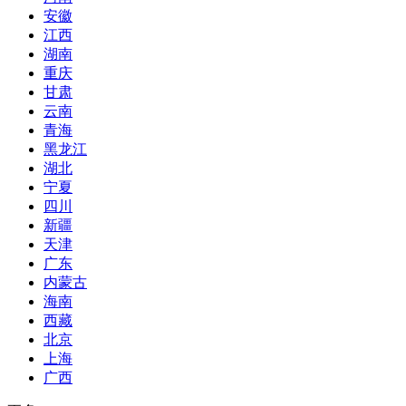
安徽
江西
湖南
重庆
甘肃
云南
青海
黑龙江
湖北
宁夏
四川
新疆
天津
广东
内蒙古
海南
西藏
北京
上海
广西