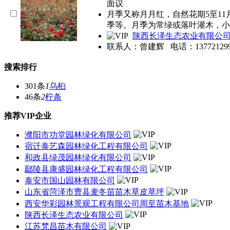
面议
月季又称月月红，自然花期5至1
季等。月季为常绿或落叶灌木，小
陕西长泽生态农业有限公
联系人：曾建辉
电话：
13772129
搜索排行
301条
1
乌桕
46条
2
柠条
推荐VIP企业
濮阳市功堂园林绿化有限公司
宿迁泰艺森园林绿化工程有限公司
和政县绿茂园林绿化有限公司
鄢陵县康盛园林绿化工程有限公司
泰安市国山园林有限公司
山东省菏泽市曹县麦冬苗苗木草皮草坪
西安华彩园林景观工程有限公司周至苗木基地
陕西长泽生态农业有限公司
江苏梵昌苗木有限公司