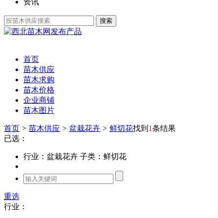
资讯
发布产品
首页
苗木供应
苗木求购
苗木价格
企业商铺
苗木图片
首页
>
苗木供应
>
盆栽花卉
>
鲜切花
找到
1
条结果
已选：
行业：盆栽花卉
子类：鲜切花
重选
行业：