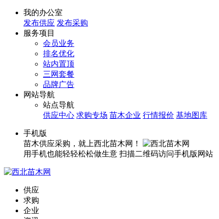
我的办公室
发布供应
发布采购
服务项目
会员业务
排名优化
站内置顶
三网套餐
品牌广告
网站导航
站点导航
供应中心
求购专场
苗木企业
行情报价
基地图库
手机版
苗木供应采购，就上西北苗木网！
用手机也能轻轻松松做生意
扫描二维码访问手机版网站
供应
求购
企业