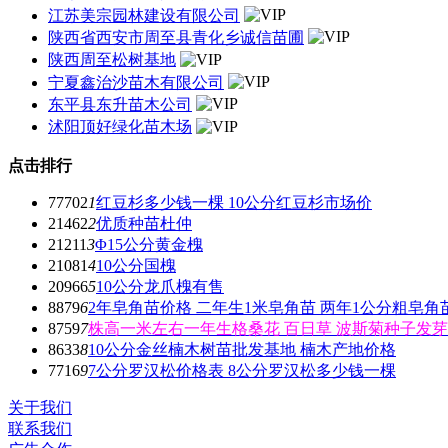
江苏美宗园林建设有限公司
陕西省西安市周至县青化乡诚信苗圃
陕西周至松树基地
宁夏鑫治沙苗木有限公司
东平县东升苗木公司
沭阳顶好绿化苗木场
点击排行
77702
1
红豆杉多少钱一棵 10公分红豆杉市场价
21462
2
优质种苗杜仲
21211
3
Φ15公分黄金槐
21081
4
10公分国槐
20966
5
10公分龙爪槐有售
8879
6
2年皂角苗价格 二年生1米皂角苗 两年1公分粗皂角
8759
7
株高一米左右一年生格桑花 百日草 波斯菊种子发
8633
8
10公分金丝楠木树苗批发基地 楠木产地价格
7716
9
7公分罗汉松价格表 8公分罗汉松多少钱一棵
关于我们
联系我们