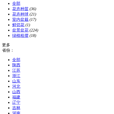
全部
花卉种苗
(36)
花卉种球
(21)
室内盆栽
(17)
鲜切花
(1)
盆景盆花
(224)
绿植租摆
(18)
更多
省份：
全部
陕西
江苏
浙江
山东
河北
山西
福建
辽宁
吉林
河南