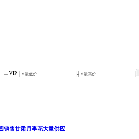
片
VIP
-
圃销售甘肃月季花大量供应