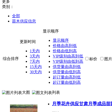
更多
类别：
全部
苗木供应信息
显示顺序
显示顺序
更新时间
价格由高到低
1天内
价格由低到高
3天内
VIP级别由高到低
综合排序
标价
图
7天内
VIP级别由低到高
15天内
供货量由高到低
30天内
供货量由低到高
起订量由高到低
起订量由低到高
大图
列表
月季花卉供应甘肃月季成品苗