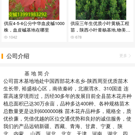
供应4-5-6公分中华血皮槭1000
供应三年生优质小叶黄杨工程
株，血皮槭基地在哪里
苗，陕西小叶黄杨基地,物美价
廉
1042
678
公司介绍
更多
基 地 简 介
公司苗木基地地处中国西部花木名乡-陕西周至优质苗木
生长带, 裕盛核心区，南依秦岭，北濒渭水、310国道 连
霍高速穿境而过，历经30多年的发展目前全县苗木花卉种
植总面积已达30万余亩，品种多达400种、各种规格苗木
总数量更是达到6000000株 苗木花卉品种多，规格全，质
优价廉，凭借优越的区位交通优势和良好的诚信服务，使
我们的产品远销新疆、西藏、青海、甘肃、宁夏 、陕
北、内蒙 、山西、河北、北京、天津、河南、湖北、四