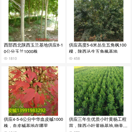
西部西北陕西玉兰基地供应8-1
供应高度5-6米丛生五角枫100
0公分玉兰1000株
棵，陕西丛生五角枫基地
1810
458
供应4-5-6公分中华血皮槭1000
供应三年生优质小叶黄杨工程
株，血皮槭基地在哪里
苗，陕西小叶黄杨基地,物美价
廉