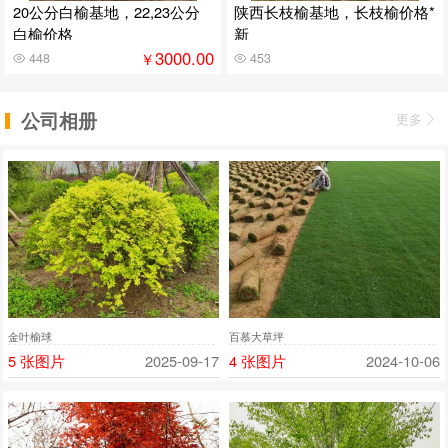
20公分白榆基地，22,23公分
陕西长枝榆基地，长枝榆价格*
白榆价格
新
3000.00
￥
448
453
公司相册
更多
金叶榆球
百慕大草坪
5 张图片
2025-09-17
4 张图片
2024-10-06