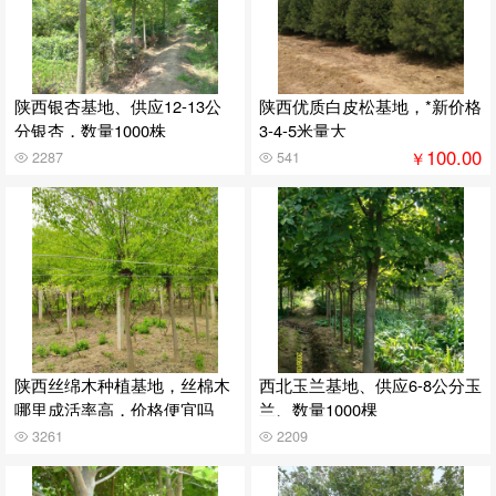
陕西银杏基地、供应12-13公
陕西优质白皮松基地，*新价格
分银杏，数量1000株
3-4-5米量大
100.00
￥
2287
541
陕西丝绵木种植基地，丝棉木
西北玉兰基地、供应6-8公分玉
哪里成活率高，价格便宜吗
兰、数量1000棵
3261
2209