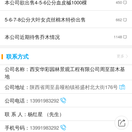
本公司欲出售4-5-6公分血皮槭1000棵
450
5-6-7-8公分大叶女贞丝棉木特价出售
662
本公司近期待售乔木情况
1148
联系方式
更多
公司名称：西安华彩园林景观工程有限公司周至苗木基
地
公司地址：
陕西省周至县哑柏镇裕盛村北大街176号
公司电话：
13991983292
联 系 人：杨红星 （先生）
手机号码：
13991983292