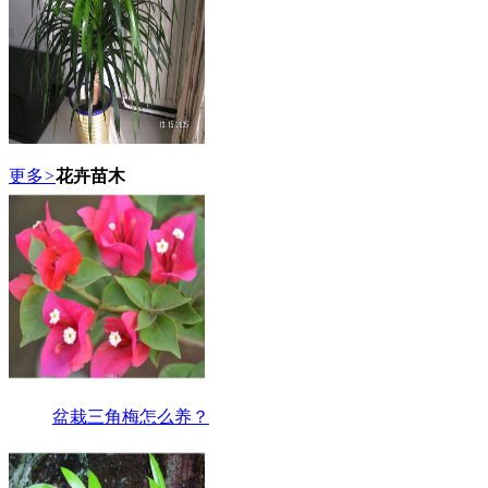
更多
>
花卉苗木
盆栽三角梅怎么养？