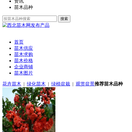
资讯
苗木品种
发布产品
首页
苗木供应
苗木求购
苗木价格
企业商铺
苗木图片
花卉苗木
|
绿化苗木
|
绿植盆栽
|
观赏盆景
推荐苗木品种