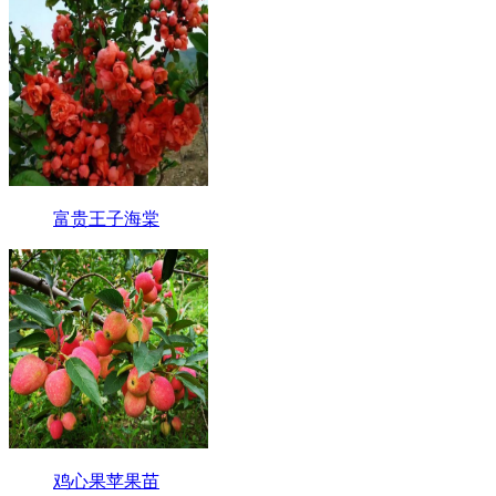
富贵王子海棠
鸡心果苹果苗