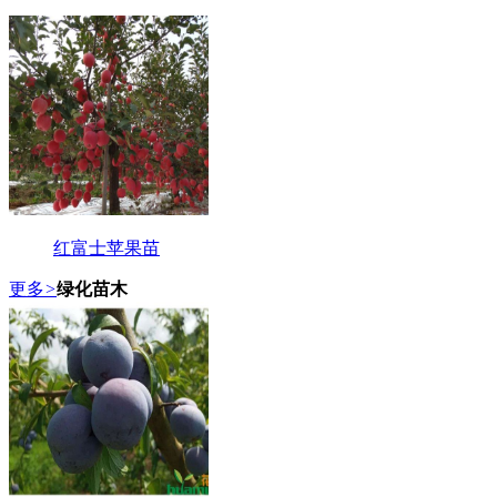
红富士苹果苗
更多
>
绿化苗木