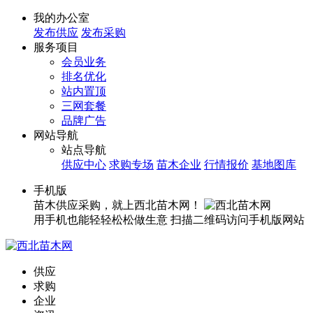
我的办公室
发布供应
发布采购
服务项目
会员业务
排名优化
站内置顶
三网套餐
品牌广告
网站导航
站点导航
供应中心
求购专场
苗木企业
行情报价
基地图库
手机版
苗木供应采购，就上西北苗木网！
用手机也能轻轻松松做生意
扫描二维码访问手机版网站
供应
求购
企业