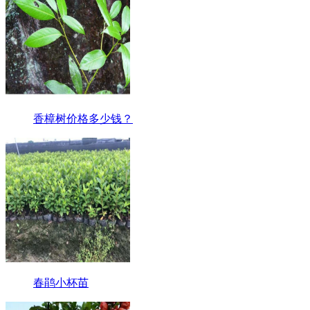
香樟树价格多少钱？
春鹃小杯苗