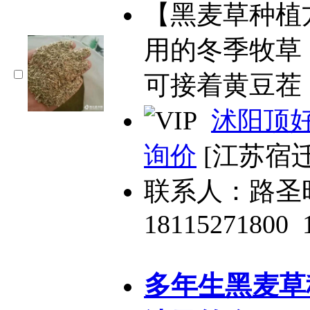
【黑麦草种植
用的冬季牧草
可接着黄豆茬
沭阳顶
询价
[江苏宿迁
联系人：路圣
18115271800
多年生黑麦草