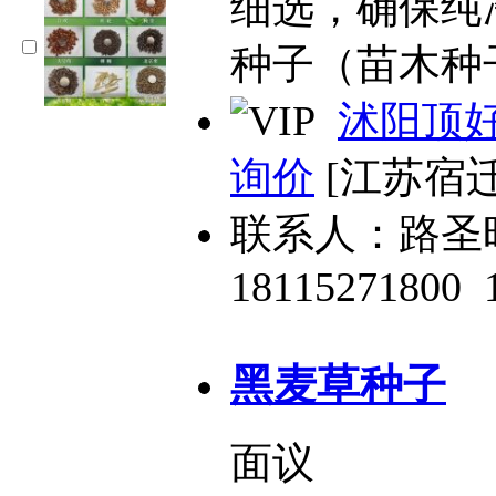
细选，确保纯
种子（苗木种
沭阳顶
询价
[江苏宿迁
联系人：路圣
18115271800
黑麦草种子
面议