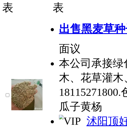
出售黑麦草种
面议
本公司承接绿
木、花草灌木
18115271
瓜子黄杨
沭阳顶