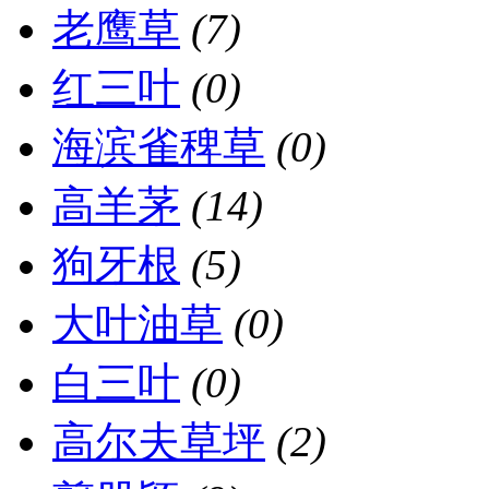
老鹰草
(7)
红三叶
(0)
海滨雀稗草
(0)
高羊茅
(14)
狗牙根
(5)
大叶油草
(0)
白三叶
(0)
高尔夫草坪
(2)