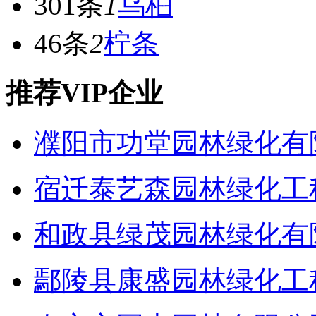
301条
1
乌桕
46条
2
柠条
推荐VIP企业
濮阳市功堂园林绿化有
宿迁泰艺森园林绿化工
和政县绿茂园林绿化有
鄢陵县康盛园林绿化工