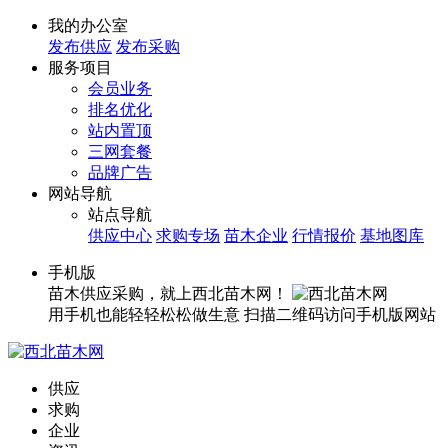
我的办公室
发布供应
发布采购
服务项目
会员业务
排名优化
站内置顶
三网套餐
品牌广告
网站导航
站点导航
供应中心
求购专场
苗木企业
行情报价
基地图库
手机版
苗木供应采购，就上西北苗木网！
用手机也能轻轻松松做生意
扫描二维码访问手机版网站
供应
求购
企业