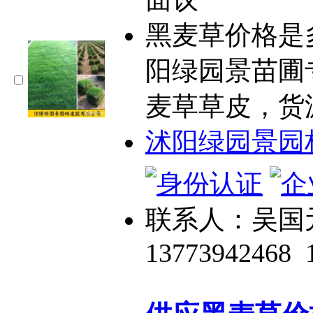
黑麦草价格是
阳绿园景苗圃
麦草草皮，货
沭阳绿园景园
联系人：吴国
13773942468