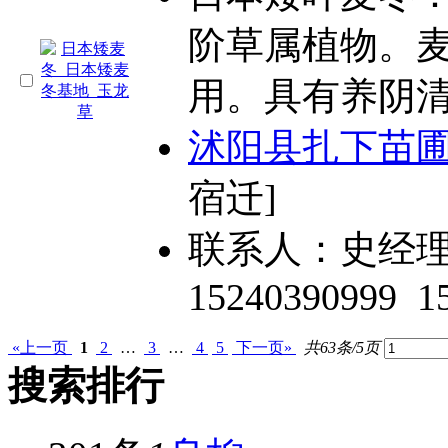
阶草属植物。麦
用。具有养阴
沭阳县扎下苗
宿迁]
联系人：史经
15240390999
1
«上一页
1
2
…
3
…
4
5
下一页»
共63条/5页
搜索排行