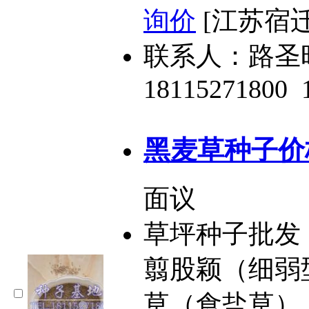
询价
[江苏宿迁
联系人：路圣
18115271800
黑麦草种子价
面议
草坪种子批发
翦股颖（细弱
草（食盐草）