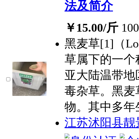
法及简介
￥15.00/斤
10
黑麦草[1]（Lol
草属下的一个
亚大陆温带地
毒杂草。黑麦
物。其中多年
江苏沭阳县靓