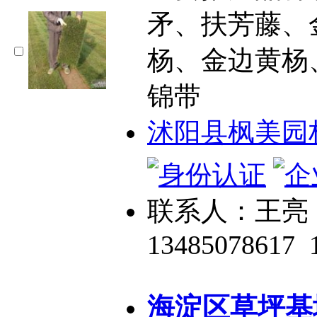
矛、扶芳藤、
杨、金边黄杨
锦带
沭阳县枫美园
联系人：王亮
13485078617
海淀区草坪基