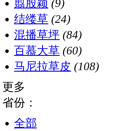
翦股颖
(9)
结缕草
(24)
混播草坪
(84)
百慕大草
(60)
马尼拉草皮
(108)
更多
省份：
全部