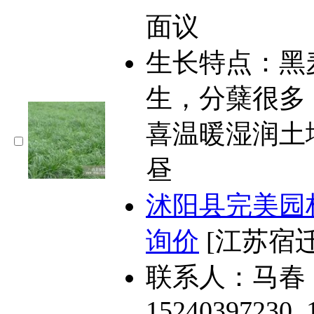
面议
生长特点：黑
生，分蘖很多
喜温暖湿润土
昼
沭阳县完美园
询价
[江苏宿迁
联系人：马春
15240397230