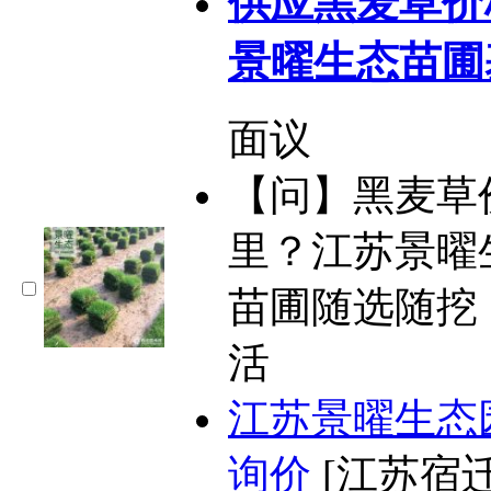
供应黑麦草价
景曜生态苗圃
面议
【问】黑麦草
里？江苏景曜
苗圃随选随挖
活
江苏景曜生态
询价
[江苏宿迁