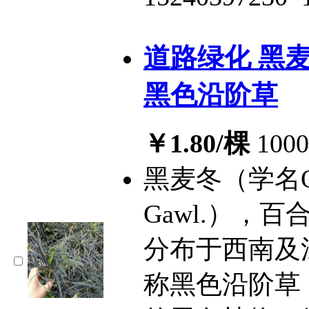
道路绿化 黑
黑色沿阶草
￥1.80/棵
10
黑麦冬（学名O.ja
Gawl.），
分布于西南及
称黑色沿阶草