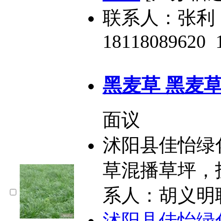
联系人：张利
18118089620
黑麦草 黑麦
面议
沭阳县佳怡绿
草混播草坪，
系人：胡义明联系
沭阳县佳怡绿