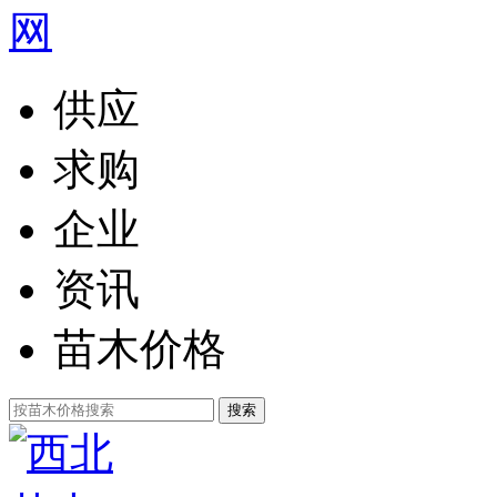
供应
求购
企业
资讯
苗木价格