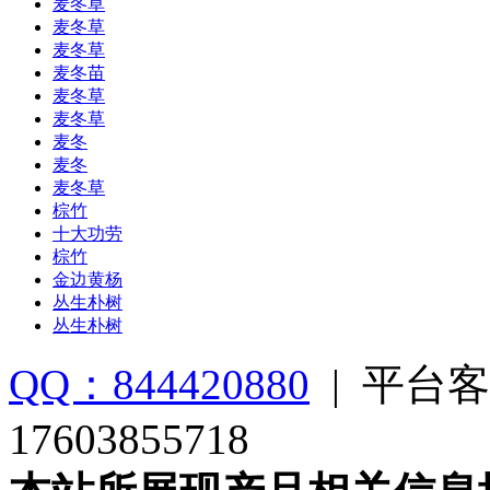
麦冬草
麦冬草
麦冬草
麦冬苗
麦冬草
麦冬草
麦冬
麦冬
麦冬草
棕竹
十大功劳
棕竹
金边黄杨
丛生朴树
丛生朴树
QQ：844420880
|
平台客
17603855718