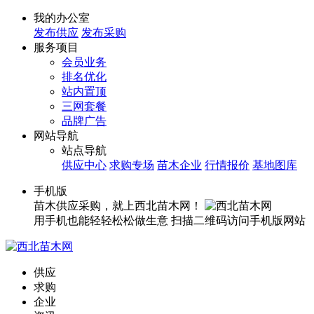
我的办公室
发布供应
发布采购
服务项目
会员业务
排名优化
站内置顶
三网套餐
品牌广告
网站导航
站点导航
供应中心
求购专场
苗木企业
行情报价
基地图库
手机版
苗木供应采购，就上西北苗木网！
用手机也能轻轻松松做生意
扫描二维码访问手机版网站
供应
求购
企业