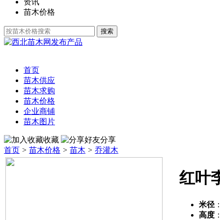
资讯
苗木价格
发布产品
首页
苗木供应
苗木求购
苗木价格
企业商铺
苗木图片
收藏
分享
首页
>
苗木价格
>
苗木
>
乔灌木
红叶
米径
高度