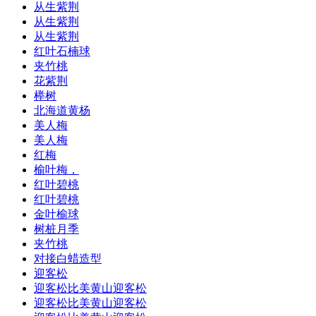
从生紫荆
从生紫荆
从生紫荆
红叶石楠球
夹竹桃
花紫荆
榉树
北海道黄杨
美人梅
美人梅
红梅
榆叶梅，
红叶碧桃
红叶碧桃
金叶榆球
树桩月季
夹竹桃
对接白蜡造型
迎客松
迎客松比美黄山迎客松
迎客松比美黄山迎客松