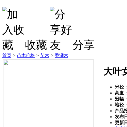
收藏
分享
首页
>
苗木价格
>
苗木
>
乔灌木
大叶
米径
高度
冠幅
地径
产品
发布
更新