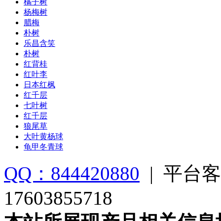
橘子树
杨梅树
腊梅
朴树
乐昌含笑
朴树
红背桂
红叶李
日本红枫
红千层
七叶树
红千层
狼尾草
大叶黄杨球
龟甲冬青球
QQ：844420880
|
平台客
17603855718