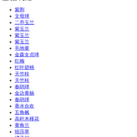
紫荆
文母球
二乔玉兰
紫玉兰
紫玉兰
紫玉兰
毛地黄
金森女贞球
红梅
红叶碧桃
天竺桂
天竺桂
春鹃球
金边黄杨
春鹃球
香水合欢
五角枫
高杆木槿花
黄角兰
纸莎草