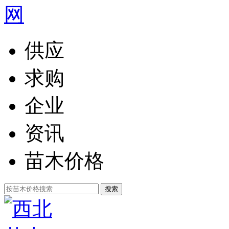
供应
求购
企业
资讯
苗木价格