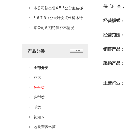
保 证 金：
本公司欲出售4-5-6公分血皮槭
1000棵
5-6-7-8公分大叶女贞丝棉木特
经营模式：
价出售
本公司近期待售乔木情况
经营范围：
销售产品：
产品分类
采购产品：
全部分类
乔木
主营行业：
丛生类
造型类
球类
花灌木
地被营养钵苗