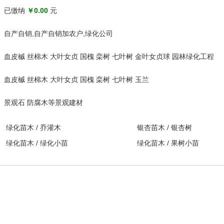
已缴纳
￥0.00
元
自产自销,自产自销加农户,绿化公司
血皮槭 丝棉木 大叶女贞 国槐 栾树 七叶树 金叶女贞球 园林绿化工程
血皮槭 丝棉木 大叶女贞 国槐 栾树 七叶树 玉兰
景观石 防腐木等景观建材
绿化苗木
/
乔灌木
银杏苗木
/
银杏树
绿化苗木
/
绿化小苗
绿化苗木
/
果树小苗