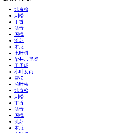
北京桧
刺松
丁香
法青
国槐
流苏
木瓜
七叶树
染井吉野樱
卫矛球
小叶女贞
雪松
榆叶梅
北京桧
刺松
丁香
法青
国槐
流苏
木瓜