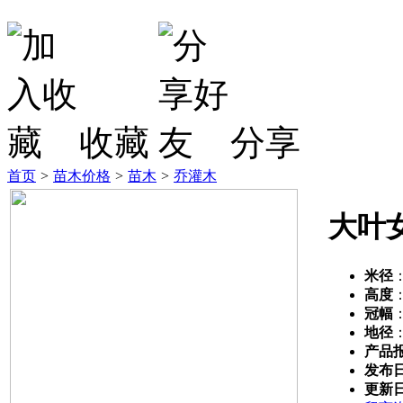
收藏
分享
首页
>
苗木价格
>
苗木
>
乔灌木
大叶
米径
高度
冠幅
地径
产品
发布
更新