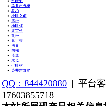
七叶树
染井吉野樱
乌桕
小叶女贞
雪松
榆叶梅
北京桧
刺松
紫丁香
法青
国槐
流苏
木瓜
七叶树
染井吉野樱
QQ：844420880
|
平台客
17603855718