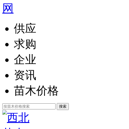
供应
求购
企业
资讯
苗木价格