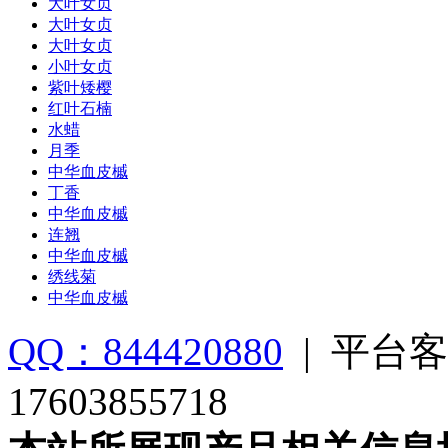
大叶女贞
大叶女贞
大叶女贞
小叶女贞
紫叶矮樱
红叶石楠
水蜡
月季
中华血皮槭
丁香
中华血皮槭
连翘
中华血皮槭
绣线菊
中华血皮槭
QQ：844420880
|
平台客
17603855718