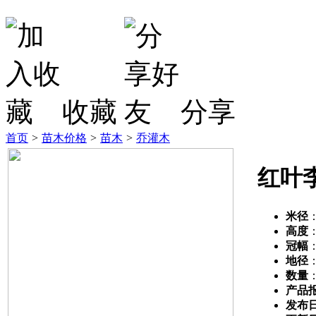
收藏
分享
首页
>
苗木价格
>
苗木
>
乔灌木
红叶
米径
高度
冠幅
地径
数量
产品
发布