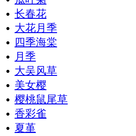
长春花
大花月季
四季海棠
月季
大吴风草
美女樱
樱桃鼠尾草
香彩雀
夏堇