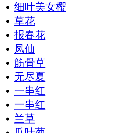
细叶美女樱
草花
报春花
凤仙
筋骨草
无尽夏
一串红
一串红
兰草
瓜叶菊