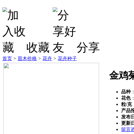
收藏
分享
首页
>
苗木价格
>
花卉
>
花卉种子
金鸡
品种
花色
粒/克
产品
发布
更新
留言