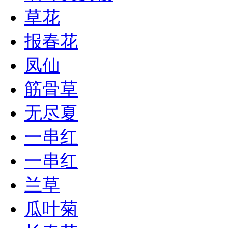
草花
报春花
凤仙
筋骨草
无尽夏
一串红
一串红
兰草
瓜叶菊