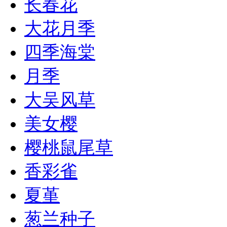
长春花
大花月季
四季海棠
月季
大吴风草
美女樱
樱桃鼠尾草
香彩雀
夏堇
葱兰种子