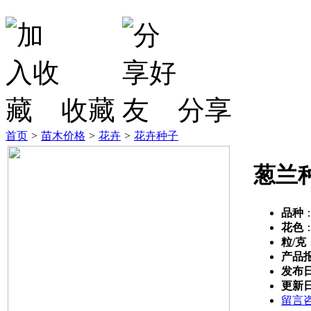
收藏
分享
首页
>
苗木价格
>
花卉
>
花卉种子
葱兰
品种
花色
粒/克
产品
发布
更新
留言