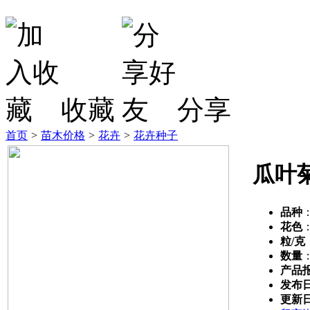
收藏
分享
首页
>
苗木价格
>
花卉
>
花卉种子
瓜叶
品种
花色
粒/克
数量
产品
发布
更新