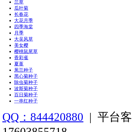
兰草
瓜叶菊
长春花
大花月季
四季海棠
月季
大吴风草
美女樱
樱桃鼠尾草
香彩雀
夏堇
葱兰种子
黑心菊种子
除虫菊种子
波斯菊种子
百日菊种子
一串红种子
QQ：844420880
|
平台客
17603855718