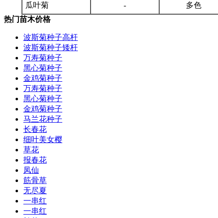
瓜叶菊
-
多色
热门苗木价格
波斯菊种子高杆
波斯菊种子矮杆
万寿菊种子
黑心菊种子
金鸡菊种子
万寿菊种子
黑心菊种子
金鸡菊种子
马兰花种子
长春花
细叶美女樱
草花
报春花
凤仙
筋骨草
无尽夏
一串红
一串红