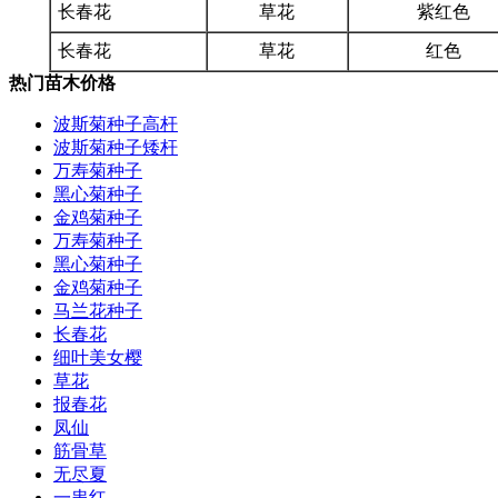
长春花
草花
紫红色
长春花
草花
红色
热门苗木价格
波斯菊种子高杆
波斯菊种子矮杆
万寿菊种子
黑心菊种子
金鸡菊种子
万寿菊种子
黑心菊种子
金鸡菊种子
马兰花种子
长春花
细叶美女樱
草花
报春花
凤仙
筋骨草
无尽夏
一串红