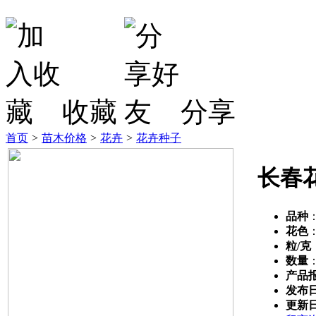
收藏
分享
首页
>
苗木价格
>
花卉
>
花卉种子
长春
品种
花色
粒/克
数量
产品
发布
更新