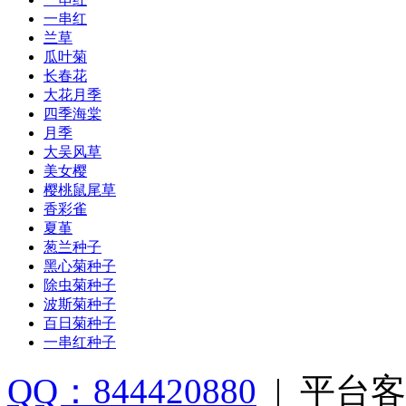
一串红
兰草
瓜叶菊
长春花
大花月季
四季海棠
月季
大吴风草
美女樱
樱桃鼠尾草
香彩雀
夏堇
葱兰种子
黑心菊种子
除虫菊种子
波斯菊种子
百日菊种子
一串红种子
QQ：844420880
|
平台客