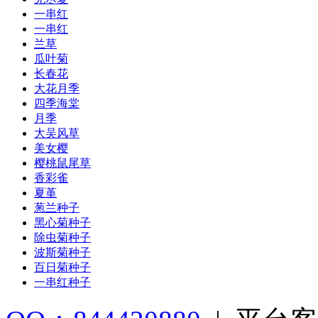
一串红
一串红
兰草
瓜叶菊
长春花
大花月季
四季海棠
月季
大吴风草
美女樱
樱桃鼠尾草
香彩雀
夏堇
葱兰种子
黑心菊种子
除虫菊种子
波斯菊种子
百日菊种子
一串红种子