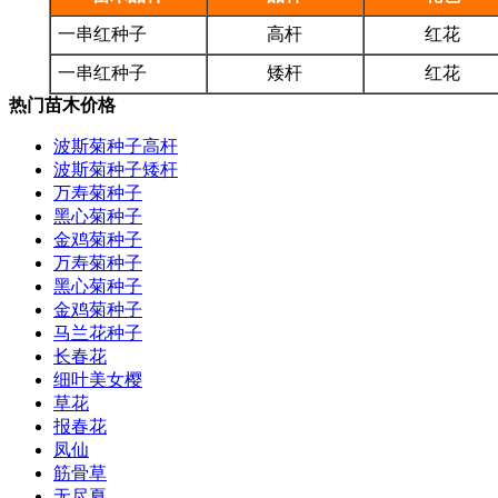
一串红种子
高杆
红花
一串红种子
矮杆
红花
热门苗木价格
波斯菊种子高杆
波斯菊种子矮杆
万寿菊种子
黑心菊种子
金鸡菊种子
万寿菊种子
黑心菊种子
金鸡菊种子
马兰花种子
长春花
细叶美女樱
草花
报春花
凤仙
筋骨草
无尽夏