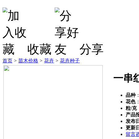
收藏
分享
首页
>
苗木价格
>
花卉
>
花卉种子
一串
品种
花色
粒/克
产品
发布
更新
留言