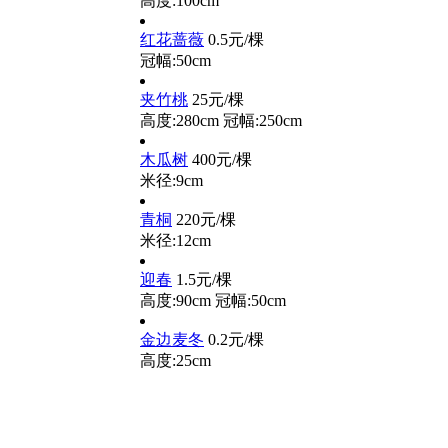
高度:100cm
红花蔷薇
0.5元/棵
冠幅:50cm
夹竹桃
25元/棵
高度:280cm
冠幅:250cm
木瓜树
400元/棵
米径:9cm
青桐
220元/棵
米径:12cm
迎春
1.5元/棵
高度:90cm
冠幅:50cm
金边麦冬
0.2元/棵
高度:25cm