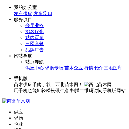
我的办公室
发布供应
发布采购
服务项目
会员业务
排名优化
站内置顶
三网套餐
品牌广告
网站导航
站点导航
供应中心
求购专场
苗木企业
行情报价
基地图库
手机版
苗木供应采购，就上西北苗木网！
用手机也能轻轻松松做生意
扫描二维码访问手机版网站
供应
求购
企业