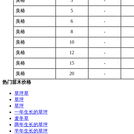
臭椿
3
-
臭椿
5
-
臭椿
6
-
臭椿
8
-
臭椿
10
-
臭椿
12
-
臭椿
15
-
臭椿
20
-
热门苗木价格
草坪草
草坪
草坪
一年生长的草坪
麦冬草
两年生长的草坪
半年生长的草坪