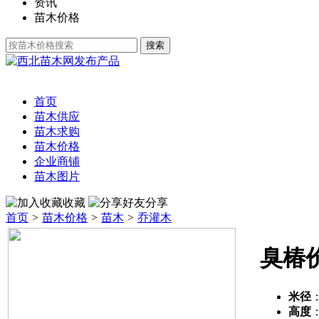
资讯
苗木价格
发布产品
首页
苗木供应
苗木求购
苗木价格
企业商铺
苗木图片
收藏
分享
首页
>
苗木价格
>
苗木
>
乔灌木
臭椿
米径
高度