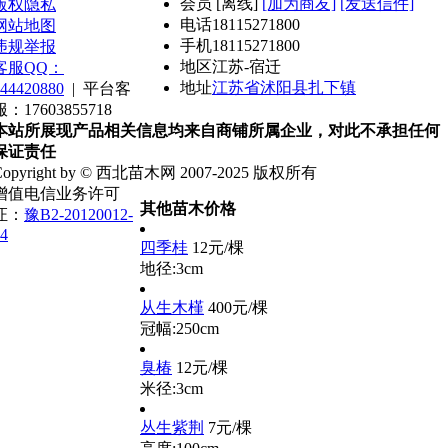
会员
[
离线
]
[加为商友]
[发送信件]
版权隐私
电话
18115271800
网站地图
手机
18115271800
违规举报
地区
江苏-宿迁
客服QQ：
地址
江苏省沭阳县扎下镇
44420880
|
平台客
服：17603855718
本站所展现产品相关信息均来自商铺所属企业，对此不承担任何
保证责任
Copyright by © 西北苗木网 2007-2025 版权所有
增值电信业务许可
其他苗木价格
证：
豫B2-20120012-
4
四季桂
12元/棵
地径:3cm
从生木槿
400元/棵
冠幅:250cm
臭椿
12元/棵
米径:3cm
丛生紫荆
7元/棵