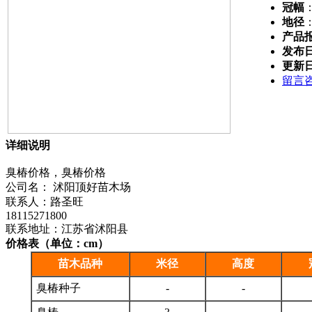
冠幅
地径
产品
发布
更新
留言
详细说明
臭椿价格，臭椿价格
公司名： 沭阳顶好苗木场
联系人：路圣旺
18115271800
联系地址：江苏省沭阳县
价格表（单位：cm）
苗木品种
米径
高度
臭椿种子
-
-