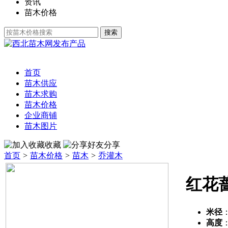
资讯
苗木价格
发布产品
首页
苗木供应
苗木求购
苗木价格
企业商铺
苗木图片
收藏
分享
首页
>
苗木价格
>
苗木
>
乔灌木
红花
米径
高度