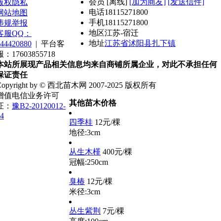
会员
[
离线
]
[加为商友]
[发送信件]
版权隐私
电话
18115271800
网站地图
手机
18115271800
违规举报
地区
江苏-宿迁
客服QQ：
地址
江苏省沭阳县扎下镇
44420880
|
平台客
服：17603855718
本站所展现产品相关信息均来自商铺所属企业，对此不承担任何
保证责任
Copyright by © 西北苗木网 2007-2025 版权所有
增值电信业务许可
其他苗木价格
证：
豫B2-20120012-
4
四季桂
12元/棵
地径:3cm
从生木槿
400元/棵
冠幅:250cm
臭椿
12元/棵
米径:3cm
丛生紫荆
7元/棵