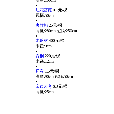
高度:100cm
红花蔷薇
0.5元/棵
冠幅:50cm
夹竹桃
25元/棵
高度:280cm
冠幅:250cm
木瓜树
400元/棵
米径:9cm
青桐
220元/棵
米径:12cm
迎春
1.5元/棵
高度:90cm
冠幅:50cm
金边麦冬
0.2元/棵
高度:25cm