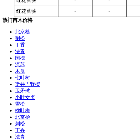
红花蔷薇
-
-
红花蔷薇
-
-
热门苗木价格
北京桧
刺松
丁香
法青
国槐
流苏
木瓜
七叶树
染井吉野樱
卫矛球
小叶女贞
雪松
榆叶梅
北京桧
刺松
丁香
法青