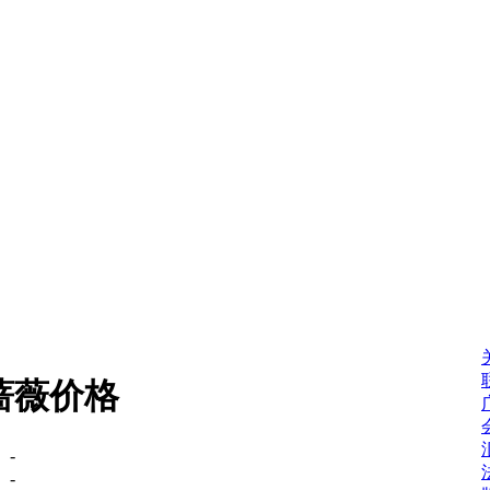
蔷薇价格
：
-
：
-