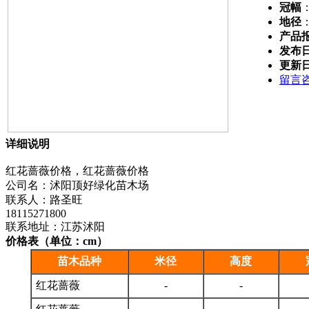
冠幅
地径
产品
发布
更新
留言
详细说明
红花蔷薇价格，红花蔷薇价格
公司名：沭阳顶好绿化苗木场
联系人：路圣旺
18115271800
联系地址：江苏沭阳
价格表（单位：cm）
苗木品种
米径
高度
红花蔷薇
-
-