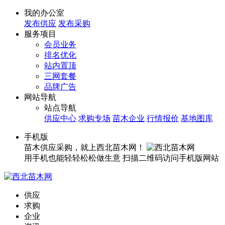
我的办公室
发布供应
发布采购
服务项目
会员业务
排名优化
站内置顶
三网套餐
品牌广告
网站导航
站点导航
供应中心
求购专场
苗木企业
行情报价
基地图库
手机版
苗木供应采购，就上西北苗木网！
用手机也能轻轻松松做生意
扫描二维码访问手机版网站
供应
求购
企业