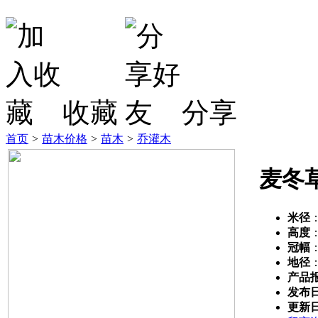
收藏
分享
首页
>
苗木价格
>
苗木
>
乔灌木
麦冬
米径
高度
冠幅
地径
产品
发布
更新