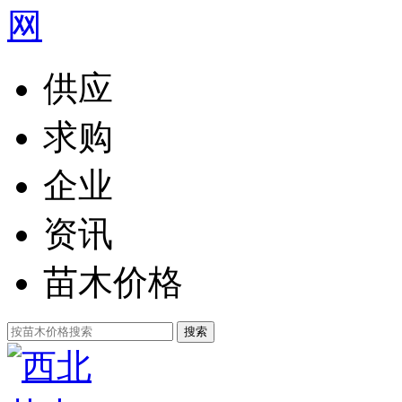
供应
求购
企业
资讯
苗木价格