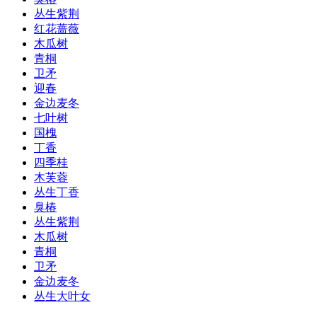
丛生紫荆
红花蔷薇
木瓜树
青桐
卫矛
迎春
金边麦冬
七叶树
国槐
丁香
四季桂
木芙蓉
丛生丁香
臭椿
丛生紫荆
木瓜树
青桐
卫矛
金边麦冬
丛生大叶女