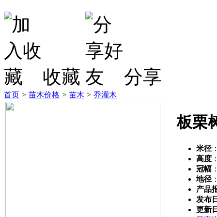
收藏
分享
首页
>
苗木价格
>
苗木
>
乔灌木
板栗
米径
高度
冠幅
地径
产品
发布
更新