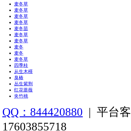
麦冬草
麦冬草
麦冬草
麦冬草
麦冬苗
麦冬草
麦冬草
麦冬
麦冬
麦冬草
四季桂
从生木槿
臭椿
丛生紫荆
红花蔷薇
夹竹桃
QQ：844420880
|
平台客
17603855718