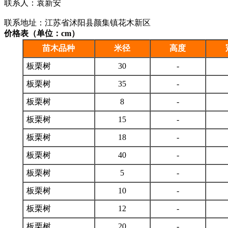
联系人：袁新安
联系地址：江苏省沭阳县颜集镇花木新区
价格表（单位：cm）
苗木品种
米径
高度
板栗树
30
-
板栗树
35
-
板栗树
8
-
板栗树
15
-
板栗树
18
-
板栗树
40
-
板栗树
5
-
板栗树
10
-
板栗树
12
-
板栗树
20
-