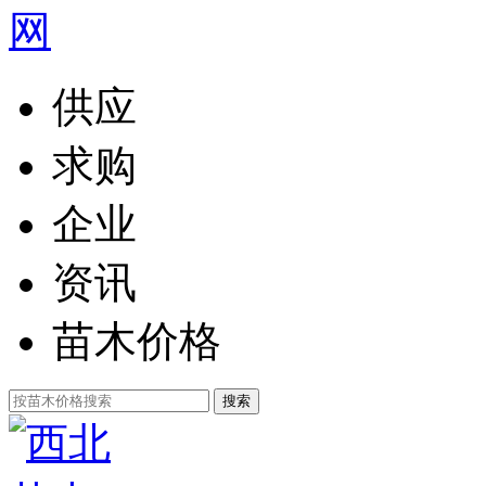
供应
求购
企业
资讯
苗木价格