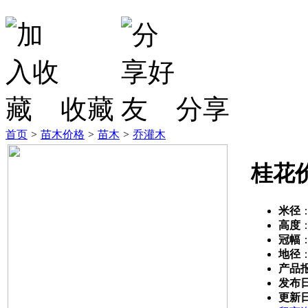
收藏
分享
首页
>
苗木价格
>
苗木
>
乔灌木
桂花
米径
高度
冠幅
地径
产品
发布
更新