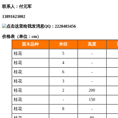
联系人：付元军
13891623002
QQ：2228483456
价格表（单位：cm）
苗木品种
米径
高度
桂花
5
-
桂花
4
-
桂花
6
-
桂花
3
-
桂花
2
200
桂花
-
150
桂花
8
-
桂花
-
80