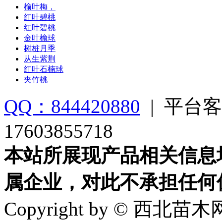
榆叶梅，
红叶碧桃
红叶碧桃
金叶榆球
树桩月季
从生紫荆
红叶石楠球
夹竹桃
QQ：844420880
|
平台客
17603855718
本站所展现产品相关信息
属企业，对此不承担任何
Copyright by © 西北苗木网