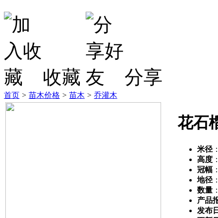
收藏
分享
首页
>
苗木价格
>
苗木
>
乔灌木
花石
米径
高度
冠幅
地径
数量
产品
发布