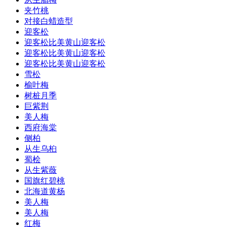
夹竹桃
对接白蜡造型
迎客松
迎客松比美黄山迎客松
迎客松比美黄山迎客松
迎客松比美黄山迎客松
雪松
榆叶梅
树桩月季
巨紫荆
美人梅
西府海棠
侧柏
从生乌桕
蜀桧
从生紫薇
国旗红碧桃
北海道黄杨
美人梅
美人梅
红梅