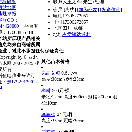
版权隐私
联系人
王太军(先生) 经理
网站地图
会员
[
离线
]
[加为商友]
[发送信件]
违规举报
电话
17396272057
客服QQ：
手机
17396272057
44420880
|
平台客
地区
四川-成都
服：17603855718
地址
友爱镇达通村
本站所展现产品相关
信息均来自商铺所属
企业，对此不承担任何保证责任
opyright by © 西北
其他苗木价格
苗木网 2007-2025 版
权所有
亮晶女贞
0.6元/棵
增值电信业务许可
高度:30cm
冠幅:25cm
证：
豫B2-20120012-
4
榉树
600元/棵
米径:12cm
高度:600cm
冠幅:400cm
地
径:10cm
婆婆纳
4.5元/棵
高度:35cm
冠幅:30cm