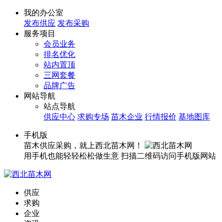
我的办公室
发布供应
发布采购
服务项目
会员业务
排名优化
站内置顶
三网套餐
品牌广告
网站导航
站点导航
供应中心
求购专场
苗木企业
行情报价
基地图库
手机版
苗木供应采购，就上西北苗木网！
用手机也能轻轻松松做生意
扫描二维码访问手机版网站
供应
求购
企业