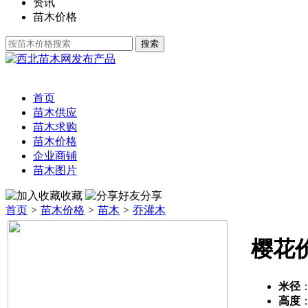
资讯
苗木价格
发布产品
首页
苗木供应
苗木求购
苗木价格
企业商铺
苗木图片
收藏
分享
首页
>
苗木价格
>
苗木
>
乔灌木
樱花
米径
高度