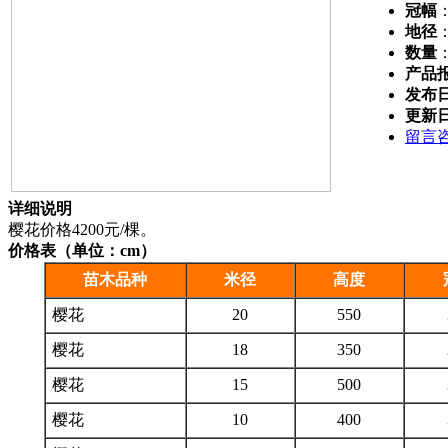
冠幅
地径
数量
产品
发布
更新
留言
详细说明
樱花价格4200元/棵。
价格表（单位：cm）
苗木品种
米径
高度
樱花
20
550
樱花
18
350
樱花
15
500
樱花
10
400