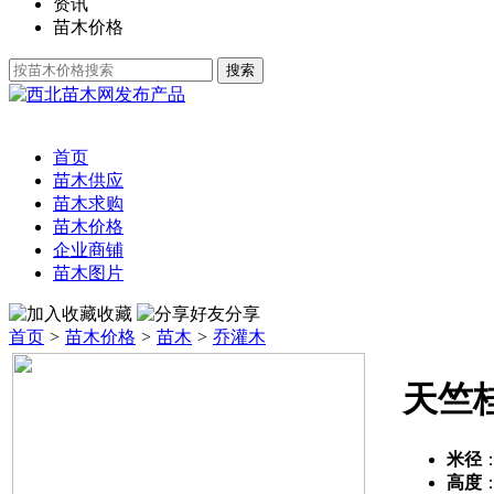
资讯
苗木价格
发布产品
首页
苗木供应
苗木求购
苗木价格
企业商铺
苗木图片
收藏
分享
首页
>
苗木价格
>
苗木
>
乔灌木
天竺
米径
高度