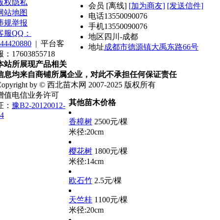
版权隐私
会员
[
离线
]
[加为商友]
[发送信件]
网站地图
电话
13550090076
违规举报
手机
13550090076
客服QQ：
地区
四川-成都
44420880
|
平台客
地址
成都市德源镇大禹东路66号
服：17603855718
本站所展现产品相关
信息均来自商铺所属企业，对此不承担任何保证责任
Copyright by © 西北苗木网 2007-2025 版权所有
增值电信业务许可
其他苗木价格
证：
豫B2-20120012-
4
香樟树
2500元/棵
米径:20cm
樱花树
1800元/棵
米径:14cm
欧石竹
2.5元/棵
天竺桂
1100元/棵
米径:20cm