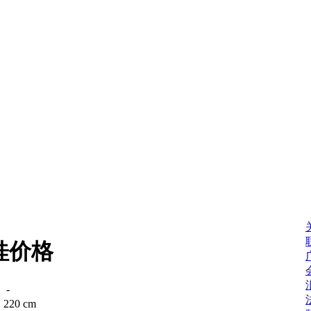
桂价格
：
-
：
220 cm