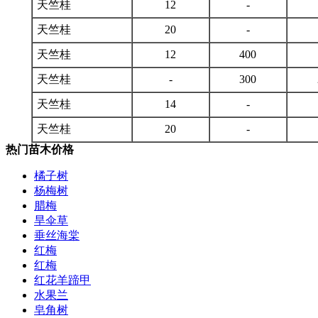
天竺桂
12
-
天竺桂
20
-
天竺桂
12
400
天竺桂
-
300
天竺桂
14
-
天竺桂
20
-
热门苗木价格
橘子树
杨梅树
腊梅
旱伞草
垂丝海棠
红梅
红梅
红花羊蹄甲
水果兰
皂角树