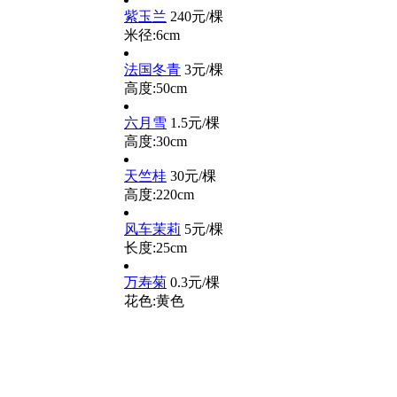
紫玉兰
240元/棵
米径:6cm
法国冬青
3元/棵
高度:50cm
六月雪
1.5元/棵
高度:30cm
天竺桂
30元/棵
高度:220cm
风车茉莉
5元/棵
长度:25cm
万寿菊
0.3元/棵
花色:黄色