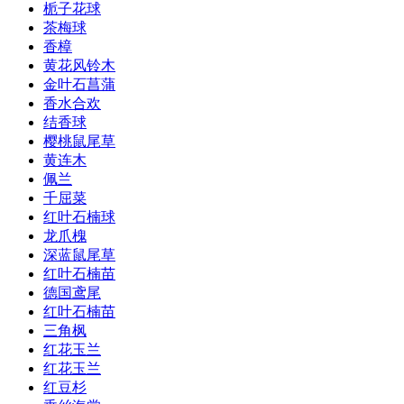
栀子花球
茶梅球
香樟
黄花风铃木
金叶石菖蒲
香水合欢
结香球
樱桃鼠尾草
黄连木
佩兰
千屈菜
红叶石楠球
龙爪槐
深蓝鼠尾草
红叶石楠苗
德国鸢尾
红叶石楠苗
三角枫
红花玉兰
红花玉兰
红豆杉