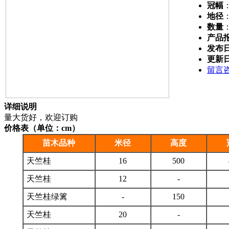
冠幅
地径
数量
产品
发布
更新
留言
详细说明
量大货好，欢迎订购
价格表（单位：cm）
苗木品种
米径
高度
天竺桂
16
500
天竺桂
12
-
天竺桂绿篱
-
150
天竺桂
20
-