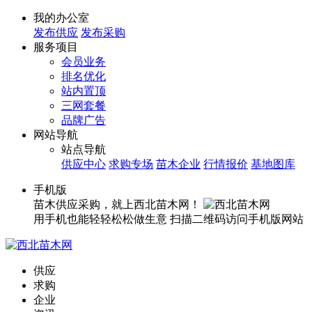
我的办公室
发布供应
发布采购
服务项目
会员业务
排名优化
站内置顶
三网套餐
品牌广告
网站导航
站点导航
供应中心
求购专场
苗木企业
行情报价
基地图库
手机版
苗木供应采购，就上西北苗木网！
用手机也能轻轻松松做生意
扫描二维码访问手机版网站
供应
求购
企业