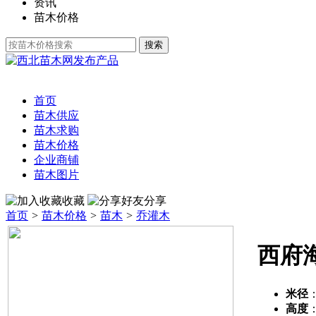
资讯
苗木价格
发布产品
首页
苗木供应
苗木求购
苗木价格
企业商铺
苗木图片
收藏
分享
首页
>
苗木价格
>
苗木
>
乔灌木
西府
米径
高度