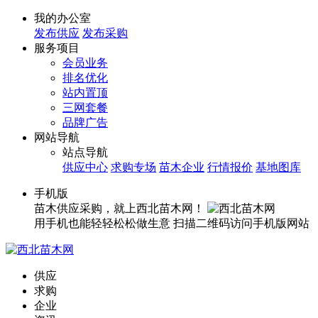
我的办公室
发布供应
发布采购
服务项目
会员业务
排名优化
站内置顶
三网套餐
品牌广告
网站导航
站点导航
供应中心
求购专场
苗木企业
行情报价
基地图库
手机版
苗木供应采购，就上西北苗木网！
用手机也能轻轻松松做生意
扫描二维码访问手机版网站
供应
求购
企业