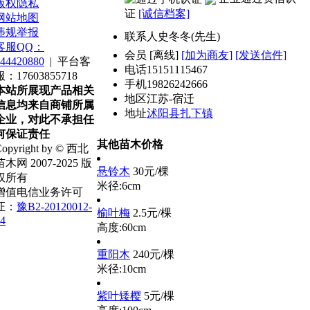
版权隐私
证
[诚信档案]
网站地图
违规举报
联系人
史冬冬(先生)
客服QQ：
会员
[
离线
]
[加为商友]
[发送信件]
44420880
|
平台客
电话
15151115467
服：17603855718
手机
19826242666
本站所展现产品相关
地区
江苏-宿迁
信息均来自商铺所属
地址
沭阳县扎下镇
企业，对此不承担任
何保证责任
其他苗木价格
opyright by © 西北
苗木网 2007-2025 版
悬铃木
30元/棵
权所有
米径:6cm
增值电信业务许可
证：
豫B2-20120012-
榆叶梅
2.5元/棵
4
高度:60cm
重阳木
240元/棵
米径:10cm
紫叶矮樱
5元/棵