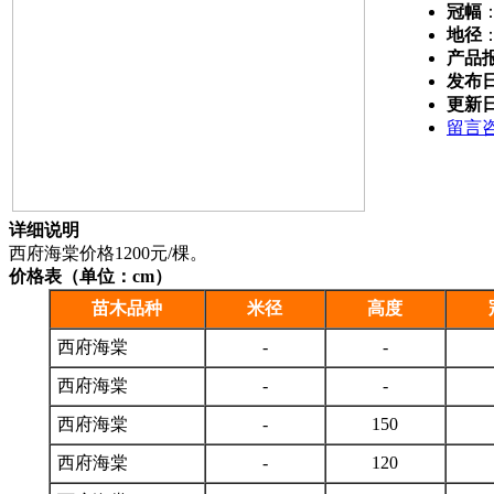
冠幅
地径
产品
发布
更新
留言
详细说明
西府海棠价格1200元/棵。
价格表（单位：cm）
苗木品种
米径
高度
西府海棠
-
-
西府海棠
-
-
西府海棠
-
150
西府海棠
-
120