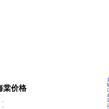
海棠价格
：
-
：
-