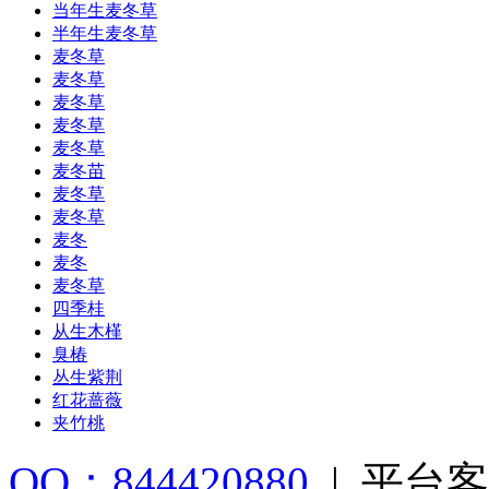
当年生麦冬草
半年生麦冬草
麦冬草
麦冬草
麦冬草
麦冬草
麦冬草
麦冬苗
麦冬草
麦冬草
麦冬
麦冬
麦冬草
四季桂
从生木槿
臭椿
丛生紫荆
红花蔷薇
夹竹桃
QQ：844420880
|
平台客