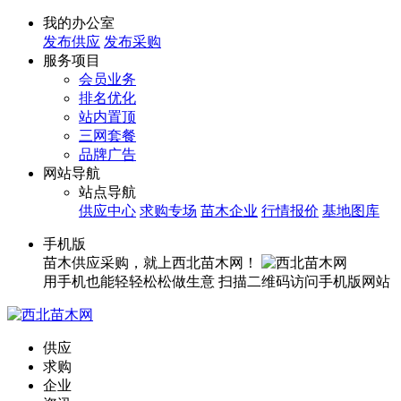
我的办公室
发布供应
发布采购
服务项目
会员业务
排名优化
站内置顶
三网套餐
品牌广告
网站导航
站点导航
供应中心
求购专场
苗木企业
行情报价
基地图库
手机版
苗木供应采购，就上西北苗木网！
用手机也能轻轻松松做生意
扫描二维码访问手机版网站
供应
求购
企业