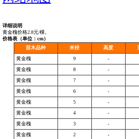
详细说明
黄金槐价格2.8元/棵。
价格表（单位：cm）
苗木品种
米径
高度
黄金槐
9
-
黄金槐
8
-
黄金槐
7
-
黄金槐
6
-
黄金槐
5
-
黄金槐
4
-
黄金槐
3
-
黄金槐
2
-