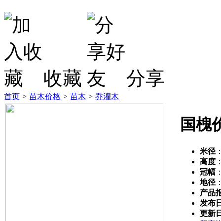
收藏
分享
首页
>
苗木价格
>
苗木
>
乔灌木
国槐
米径
高度
冠幅
地径
产品
发布
更新