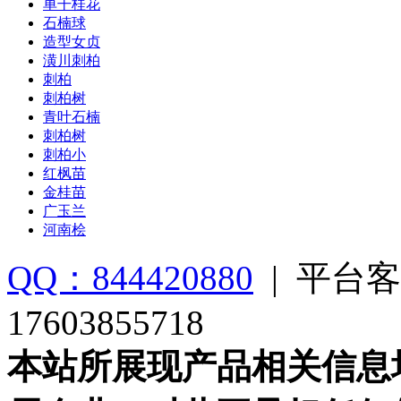
单干桂花
石楠球
造型女贞
潢川刺柏
刺柏
刺柏树
青叶石楠
刺柏树
刺柏小
红枫苗
金桂苗
广玉兰
河南桧
QQ：844420880
|
平台客
17603855718
本站所展现产品相关信息