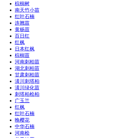
棕榈树
南天竹小苗
红叶石楠
连翘苗
黄杨苗
百日红
红枫
日本红枫
棕榈苗
河南刺柏苗
湖北刺柏苗
甘肃刺柏苗
潢川刺塔柏
潢川绿化苗
刺塔柏桧柏
广玉兰
红枫
红叶石楠
晚樱花
中华石楠
河南桧