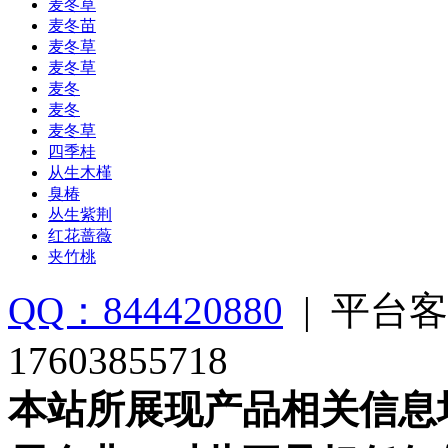
麦冬草
麦冬苗
麦冬草
麦冬草
麦冬
麦冬
麦冬草
四季桂
从生木槿
臭椿
丛生紫荆
红花蔷薇
夹竹桃
QQ：844420880
|
平台客
17603855718
本站所展现产品相关信息