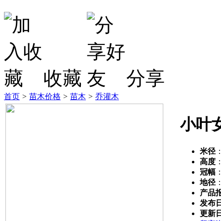
收藏
分享
首页
>
苗木价格
>
苗木
>
乔灌木
小叶
米径
高度
冠幅
地径
产品
发布
更新