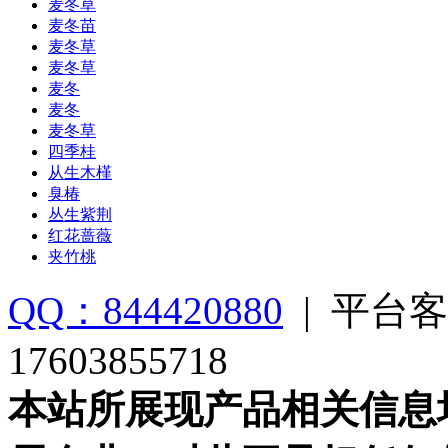
麦冬草
麦冬苗
麦冬草
麦冬草
麦冬
麦冬
麦冬草
四季桂
从生木槿
臭椿
丛生紫荆
红花蔷薇
夹竹桃
QQ：844420880
|
平台客
17603855718
本站所展现产品相关信息