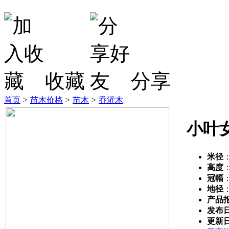
收藏
分享
首页
>
苗木价格
>
苗木
>
乔灌木
小叶
米径
高度
冠幅
地径
产品
发布
更新