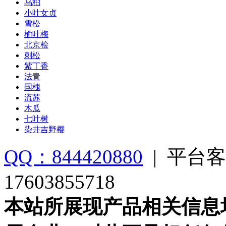
乌桕
小叶女贞
雪松
榆叶梅
北京桧
刺松
紫丁香
法青
国槐
流苏
木瓜
七叶树
染井吉野樱
QQ：844420880
|
平台客
17603855718
本站所展现产品相关信息