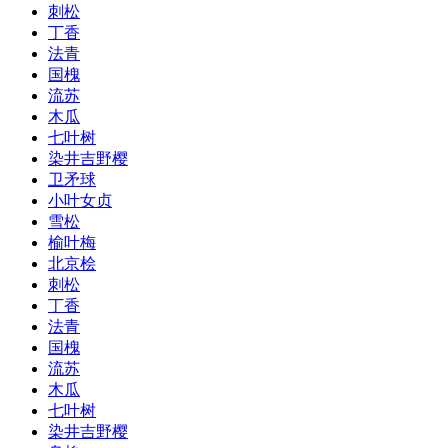
刺松
丁香
法青
国槐
流苏
木瓜
七叶树
染井吉野樱
卫矛球
小叶女贞
雪松
榆叶梅
北京桧
刺松
丁香
法青
国槐
流苏
木瓜
七叶树
染井吉野樱