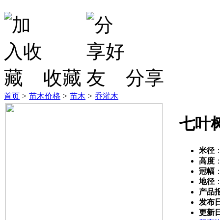
收藏
分享
首页
>
苗木价格
>
苗木
>
乔灌木
七叶
米径
高度
冠幅
地径
产品
发布
更新