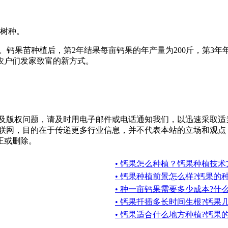
。
的树种。
钙果苗种植后，第2年结果每亩钙果的年产量为200斤，第3年年产
农户们发家致富的新方式。
及版权问题，请及时用电子邮件或电话通知我们，以迅速采取适
互联网，目的在于传递更多行业信息，并不代表本站的立场和观点
正或删除。
• 钙果怎么种植？钙果种植技术
• 钙果种植前景怎么样?钙果的
• 种一亩钙果需要多少成本?什
• 钙果扦插多长时间生根?钙果
• 钙果适合什么地方种植?钙果