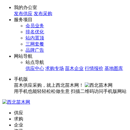
我的办公室
发布供应
发布采购
服务项目
会员业务
排名优化
站内置顶
三网套餐
品牌广告
网站导航
站点导航
供应中心
求购专场
苗木企业
行情报价
基地图库
手机版
苗木供应采购，就上西北苗木网！
用手机也能轻轻松松做生意
扫描二维码访问手机版网站
供应
求购
企业