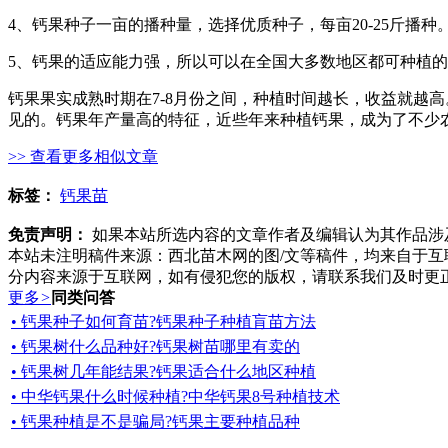
4、钙果种子一亩的播种量，选择优质种子，每亩20-25斤播种
5、钙果的适应能力强，所以可以在全国大多数地区都可种植
钙果果实成熟时期在7-8月份之间，种植时间越长，收益就越高。
见的。钙果年产量高的特征，近些年来种植钙果，成为了不少
>> 查看更多相似文章
标签：
钙果苗
免责声明：
如果本站所选内容的文章作者及编辑认为其作品涉
本站未注明稿件来源：西北苗木网的图/文等稿件，均来自于
分内容来源于互联网，如有侵犯您的版权，请联系我们及时更
更多
>
同类问答
• 钙果种子如何育苗?钙果种子种植肓苗方法
• 钙果树什么品种好?钙果树苗哪里有卖的
• 钙果树几年能结果?钙果适合什么地区种植
• 中华钙果什么时候种植?中华钙果8号种植技术
• 钙果种植是不是骗局?钙果主要种植品种