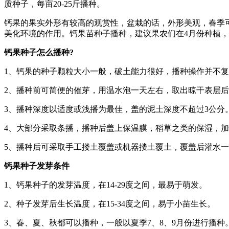
质种子，每亩20-25斤播种。
钙果的果实外形有较高的观赏性，盆栽的话，外形美观，春季
美化环境的作用。钙果苗种子播种，建议果农们在4月份种植
钙果种子怎么播种?
1、钙果的种子颗粒大小一般，破土能力很好，播种操作并不
2、播种前可简便的催芽，用温水泡一天左右，取出晾干表层
3、播种深度以适度或浅播为最佳，盖的泥土深度不超过3公分
4、大部分采取条播，播种后盖上保温膜，稻草之类的保湿，
5、播种后可采取手工搂土覆盖或机器搂土覆土，覆盖后灌水一遍
钙果种子发芽条件
1、钙果种子的发芽温度，在14-29度之间，最易于萌发。
2、种子发芽后生长温度，在15-34度之间，易于小苗生长。
3、春、夏、秋都可以播种，一般以夏季7、8、9月份进行播种