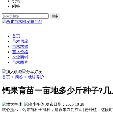
资讯
问答
发布产品
首页
苗木供应
苗木求购
苗木价格
企业商铺
苗木图片
首页
>
问答
>
栽培养护
钙果育苗一亩地多少斤种子?几
发布日期：2020-10-28
核心提示：钙果苗种子播种，建议果农们在4月份种植，这段时