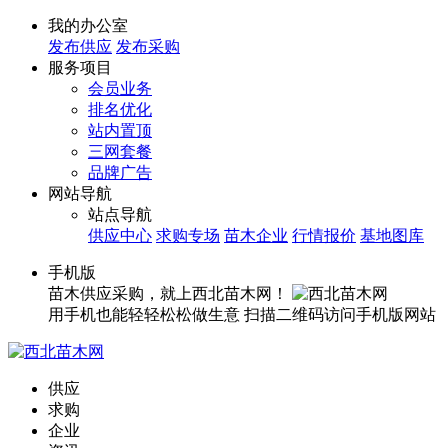
我的办公室
发布供应
发布采购
服务项目
会员业务
排名优化
站内置顶
三网套餐
品牌广告
网站导航
站点导航
供应中心
求购专场
苗木企业
行情报价
基地图库
手机版
苗木供应采购，就上西北苗木网！
用手机也能轻轻松松做生意
扫描二维码访问手机版网站
供应
求购
企业