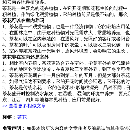
和云南各地种植较多。
茶花是一种喜光的花卉植物，在它开花期和花苞生长的过程中
积种植。作为绿化观赏植物，它的种植前景是很不错的。那么
茶花可以在室内养吗
1、茶花是一种观赏植物，也是一种经济作物，它的栽培应用
2、在园林之中，由于这种植物对光照需求大，常露地养殖，
3、茶花可以在室内养殖的，在通风好，光照好的客厅或者阳
4、茶花的叶片可以吸附房间中的灰尘，可以吸收二氧化碳，
5、室内养殖茶花由于光照弱，通风环境差，会影响它的生长
茶花养在室内还是室外
1、相比室内养殖，茶花更适合养在室外，毕竟室外的空气流
2、有的地区冬季比较冷，在春夏秋三季室外养，到了冬季可
3、茶花的开花期在十一月份到第二年的五月，但是大部分茶花
4、如果气温达不到要求，它的开花时间就会延迟，它开花的时
5、茶花是传统名花， 它的色彩和外形都很漂亮，品种不同，开
茶花盛开时控制浇水频次，在温暖、湿润的环境中养护，要充
东、江西、四川等地都常见种植，应用前景很好。
>> 查看更多相似文章
标签：
茶花
免责声明：
如果本站所选内容的文章作者及编辑认为其作品涉