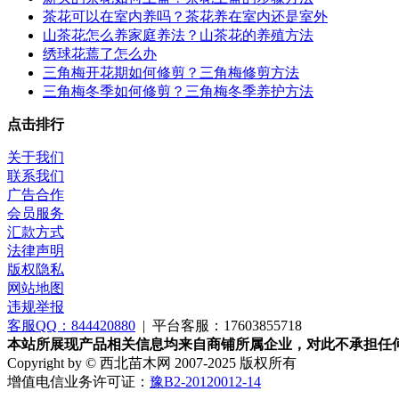
茶花可以在室内养吗？茶花养在室内还是室外
山茶花怎么养家庭养法？山茶花的养殖方法
绣球花蔫了怎么办
三角梅开花期如何修剪？三角梅修剪方法
三角梅冬季如何修剪？三角梅冬季养护方法
点击排行
关于我们
联系我们
广告合作
会员服务
汇款方式
法律声明
版权隐私
网站地图
违规举报
客服QQ：844420880
|
平台客服：17603855718
本站所展现产品相关信息均来自商铺所属企业，对此不承担任
Copyright by © 西北苗木网 2007-2025 版权所有
增值电信业务许可证：
豫B2-20120012-14