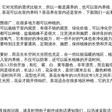
，它对光照的需求比较大，所以一般是露养的，也可以室内养殖
，茶花可以在室内养吗？茶花养在室内还是室外，下面我们一起
范围很广，在很多地方都可以种植的。
也可以栽植于室内观赏，有很不错的观赏、绿化价值，可以净化
台都可以种植，盆栽植株不是很大，注意浇水和施肥，保持良好
释放氧气，它有很好的净化能力，对一些不好的气体也有净化能
，要特别注意开窗通风，定期浇水、施肥，保持植株的长势和开
通要好，而且生长空间大光照也充足，在一些比较温暖的地区，
搬入室内养殖，不仅可以防寒，还可以延长植株的开花时间。
在1-3月份开放，有红、紫、白、黄等颜色，非常漂亮，而且栽
间是很长的，长达2-3月，花朵很大，直径5厘米左右，颜色鲜
花时间不同，花型也不同。茶花在每年的10月到次年5月之间开花
足光照，花朵才能开得灿烂。茶花适合在很多地区种植，它的主
及版权问题，请及时用电子邮件或电话通知我们，以迅速采取适