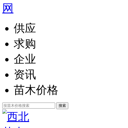
供应
求购
企业
资讯
苗木价格