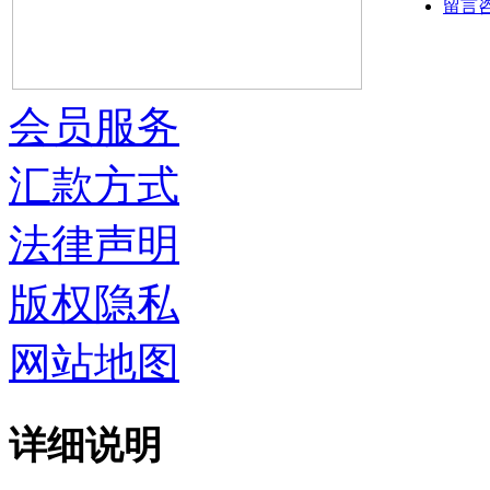
留言
会员服务
汇款方式
法律声明
版权隐私
网站地图
详细说明