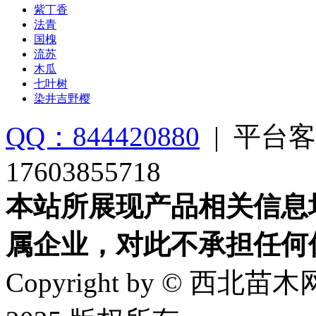
紫丁香
法青
国槐
流苏
木瓜
七叶树
染井吉野樱
QQ：844420880
|
平台客
17603855718
本站所展现产品相关信息
属企业，对此不承担任何
Copyright by © 西北苗木网