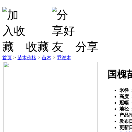
收藏
分享
首页
>
苗木价格
>
苗木
>
乔灌木
国槐
米径
高度
冠幅
地径
产品
发布
更新