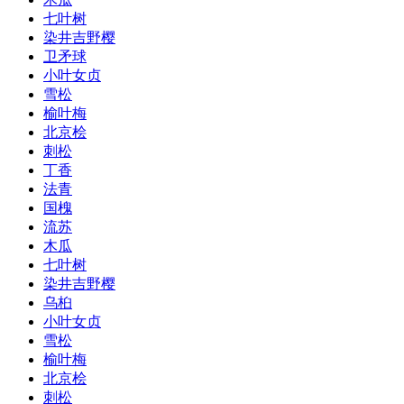
七叶树
染井吉野樱
卫矛球
小叶女贞
雪松
榆叶梅
北京桧
刺松
丁香
法青
国槐
流苏
木瓜
七叶树
染井吉野樱
乌桕
小叶女贞
雪松
榆叶梅
北京桧
刺松