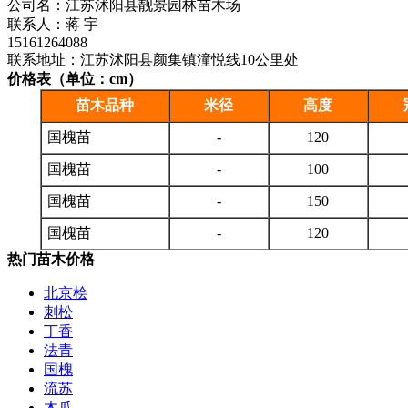
公司名：江苏沭阳县靓景园林苗木场
联系人：蒋 宇
15161264088
联系地址：江苏沭阳县颜集镇潼悦线10公里处
价格表（单位：cm）
苗木品种
米径
高度
国槐苗
-
120
国槐苗
-
100
国槐苗
-
150
国槐苗
-
120
热门苗木价格
北京桧
刺松
丁香
法青
国槐
流苏
木瓜