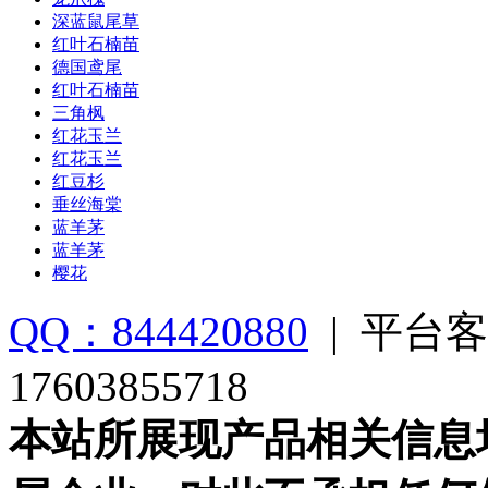
深蓝鼠尾草
红叶石楠苗
德国鸢尾
红叶石楠苗
三角枫
红花玉兰
红花玉兰
红豆杉
垂丝海棠
蓝羊茅
蓝羊茅
樱花
QQ：844420880
|
平台客
17603855718
本站所展现产品相关信息