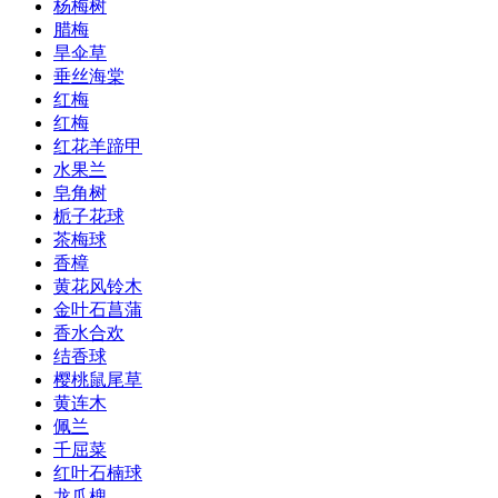
杨梅树
腊梅
旱伞草
垂丝海棠
红梅
红梅
红花羊蹄甲
水果兰
皂角树
栀子花球
茶梅球
香樟
黄花风铃木
金叶石菖蒲
香水合欢
结香球
樱桃鼠尾草
黄连木
佩兰
千屈菜
红叶石楠球
龙爪槐