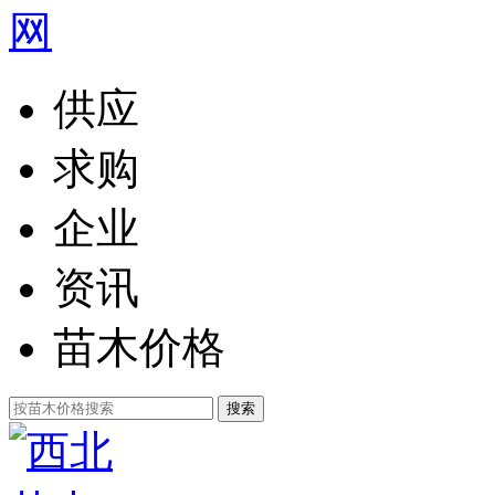
供应
求购
企业
资讯
苗木价格