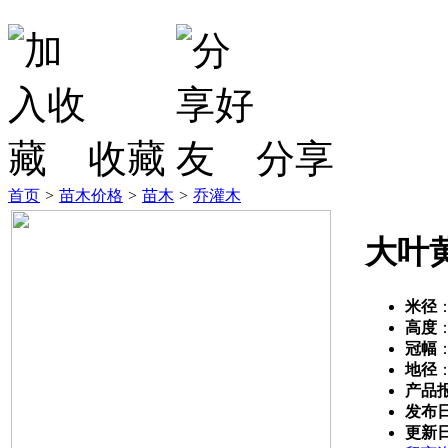
收藏
分享
首页
>
苗木价格
>
苗木
>
乔灌木
大叶
米径
高度
冠幅
地径
产品
发布
更新