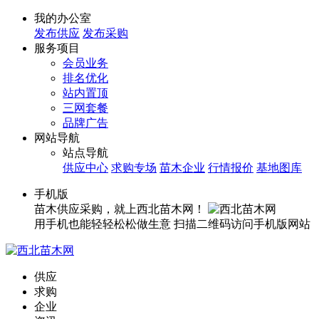
我的办公室
发布供应
发布采购
服务项目
会员业务
排名优化
站内置顶
三网套餐
品牌广告
网站导航
站点导航
供应中心
求购专场
苗木企业
行情报价
基地图库
手机版
苗木供应采购，就上西北苗木网！
用手机也能轻轻松松做生意
扫描二维码访问手机版网站
供应
求购
企业