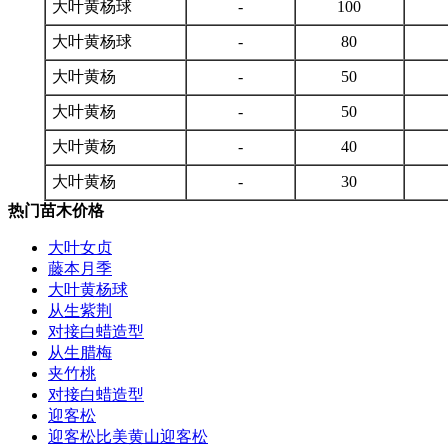
大叶黄杨球
-
100
大叶黄杨球
-
80
大叶黄杨
-
50
大叶黄杨
-
50
大叶黄杨
-
40
大叶黄杨
-
30
热门苗木价格
大叶女贞
藤本月季
大叶黄杨球
从生紫荆
对接白蜡造型
从生腊梅
夹竹桃
对接白蜡造型
迎客松
迎客松比美黄山迎客松