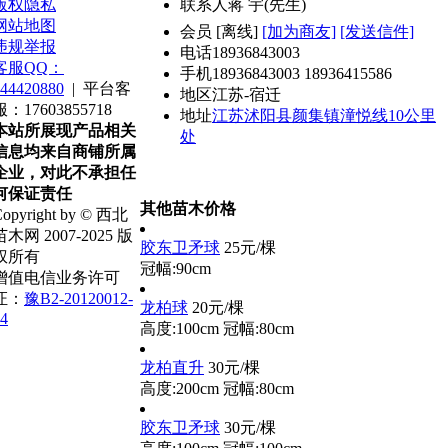
版权隐私
联系人
蒋 宇(先生)
网站地图
会员
[
离线
]
[加为商友]
[发送信件]
违规举报
电话
18936843003
客服QQ：
手机
18936843003 18936415586
44420880
|
平台客
地区
江苏-宿迁
服：17603855718
地址
江苏沭阳县颜集镇潼悦线10公里
本站所展现产品相关
处
信息均来自商铺所属
企业，对此不承担任
何保证责任
其他苗木价格
opyright by © 西北
苗木网 2007-2025 版
胶东卫矛球
25元/棵
权所有
冠幅:90cm
增值电信业务许可
证：
豫B2-20120012-
龙柏球
20元/棵
4
高度:100cm
冠幅:80cm
龙柏直升
30元/棵
高度:200cm
冠幅:80cm
胶东卫矛球
30元/棵