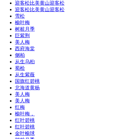
迎客松比美黄山迎客松
迎客松比美黄山迎客松
雪松
榆叶梅
树桩月季
巨紫荆
美人梅
西府海棠
侧柏
从生乌桕
蜀桧
从生紫薇
国旗红碧桃
北海道黄杨
美人梅
美人梅
红梅
榆叶梅，
红叶碧桃
红叶碧桃
金叶榆球