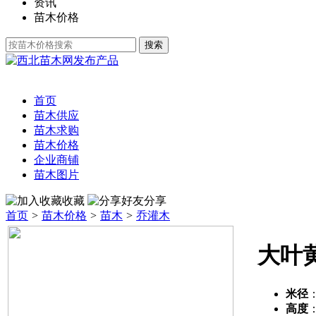
资讯
苗木价格
发布产品
首页
苗木供应
苗木求购
苗木价格
企业商铺
苗木图片
收藏
分享
首页
>
苗木价格
>
苗木
>
乔灌木
大叶
米径
高度