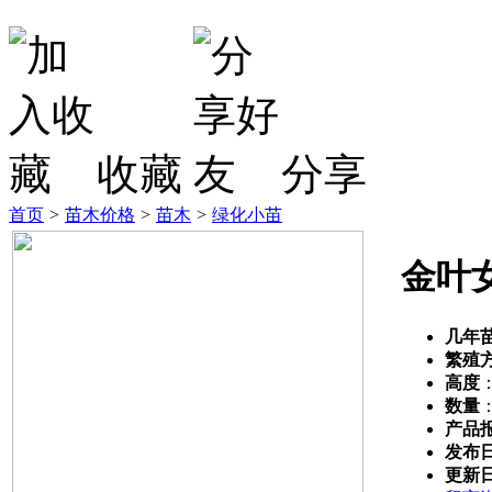
收藏
分享
首页
>
苗木价格
>
苗木
>
绿化小苗
金叶
几年
繁殖
高度
数量
产品
发布
更新