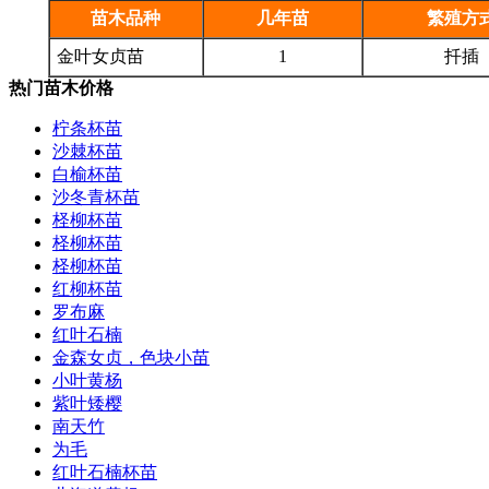
苗木品种
几年苗
繁殖方
金叶女贞苗
1
扦插
热门苗木价格
柠条杯苗
沙棘杯苗
白榆杯苗
沙冬青杯苗
柽柳杯苗
柽柳杯苗
柽柳杯苗
红柳杯苗
罗布麻
红叶石楠
金森女贞，色块小苗
小叶黄杨
紫叶矮樱
南天竹
为毛
红叶石楠杯苗