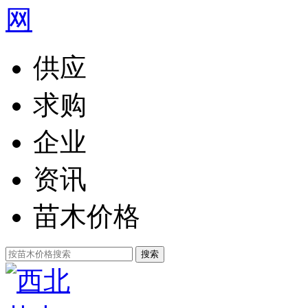
供应
求购
企业
资讯
苗木价格