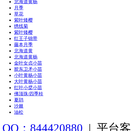
北海道黄杨
月季
草花
紫叶矮樱
绣线菊
紫叶矮樱
红王子锦带
藤本月季
北海道黄
北海道黄杨
金叶女贞小苗
胶东卫矛小苗
小叶黄杨小苗
大叶黄杨小苗
红叶小檗小苗
佛顶珠/四季桂
夏鹃
沙棘
油松
QQ：844420880
|
平台客