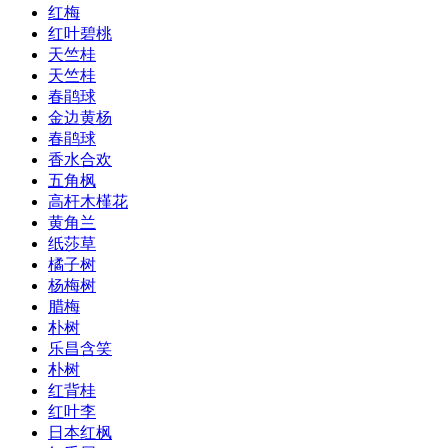
红梅
红叶碧桃
天竺桂
天竺桂
春鹃球
金边黄杨
春鹃球
香水合欢
五角枫
高杆木槿花
黄角兰
纸莎草
橘子树
杨梅树
腊梅
朴树
乐昌含笑
朴树
红背桂
红叶李
日本红枫