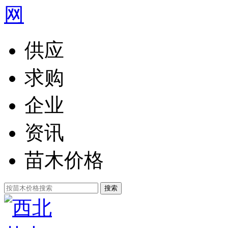
供应
求购
企业
资讯
苗木价格