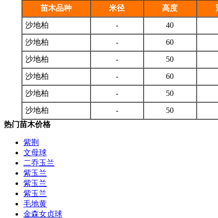
苗木品种
米径
高度
沙地柏
-
40
沙地柏
-
60
沙地柏
-
50
沙地柏
-
60
沙地柏
-
50
沙地柏
-
50
热门苗木价格
紫荆
文母球
二乔玉兰
紫玉兰
紫玉兰
紫玉兰
毛地黄
金森女贞球