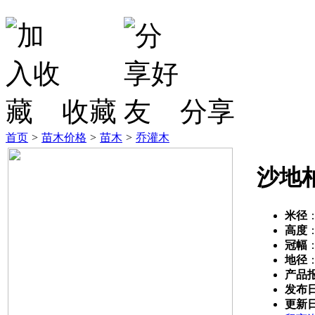
收藏
分享
首页
>
苗木价格
>
苗木
>
乔灌木
沙地
米径
高度
冠幅
地径
产品
发布
更新